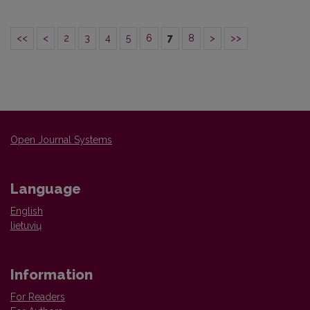
<<
<
2
3
4
5
6
7
8
>
>>
Open Journal Systems
Language
English
lietuvių
Information
For Readers