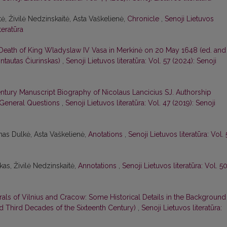
ė, Živilė Nedzinskaitė, Asta Vaškelienė,
Chronicle
,
Senoji Lietuvos
teratūra
Death of King Wladyslaw IV Vasa in Merkinė on 20 May 1648 (ed. and
intautas Čiurinskas)
,
Senoji Lietuvos literatūra: Vol. 57 (2024): Senoji
tury Manuscript Biography of Nicolaus Lancicius SJ. Authorship
 General Questions
,
Senoji Lietuvos literatūra: Vol. 47 (2019): Senoji
Ignas Dulkė, Asta Vaškelienė,
Anotations
,
Senoji Lietuvos literatūra: Vol. 
kas, Živilė Nedzinskaitė,
Annotations
,
Senoji Lietuvos literatūra: Vol. 5
als of Vilnius and Cracow: Some Historical Details in the Background
nd Third Decades of the Sixteenth Century)
,
Senoji Lietuvos literatūra: