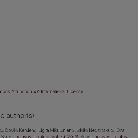
ns Attribution 4.0 International License
.
e author(s)
ė, Dovilė Keršienė, Ligita Mikulėnienė , Živilė Nedzinskaitė, Ona
,
Senoji Lietuvos literatūra: Vol. 44 (2017): Senoji Lietuvos literatūra