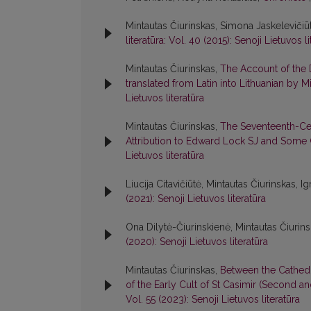
Mintautas Čiurinskas, Simona Jaskelevičiūt
literatūra: Vol. 40 (2015): Senoji Lietuvos li
Mintautas Čiurinskas,
The Account of the 
translated from Latin into Lithuanian by M
Lietuvos literatūra
Mintautas Čiurinskas,
The Seventeenth-Cen
Attribution to Edward Lock SJ and Some
Lietuvos literatūra
Liucija Citavičiūtė, Mintautas Čiurinskas, 
(2021): Senoji Lietuvos literatūra
Ona Dilytė-Čiurinskienė, Mintautas Čiurins
(2020): Senoji Lietuvos literatūra
Mintautas Čiurinskas,
Between the Cathedr
of the Early Cult of St Casimir (Second a
Vol. 55 (2023): Senoji Lietuvos literatūra