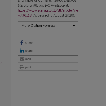
and Table of Contents”,
Senoji Lietuvos
literatūra
, 56, pp. 1–7. Available at:
https://www.zurnalai.vu.lt/sll/article/vie
w/36128
(Accessed: 6 August 2026).
More Citation Formats
share
share
mail
51
print
0