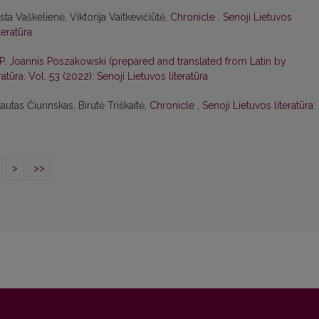
ta Vaškelienė, Viktorija Vaitkevičiūtė,
Chronicle
,
Senoji Lietuvos
teratūra
 Joannis Poszakowski (prepared and translated from Latin by
ratūra: Vol. 53 (2022): Senoji Lietuvos literatūra
autas Čiurinskas, Birutė Triškaitė,
Chronicle
,
Senoji Lietuvos literatūra:
>
>>