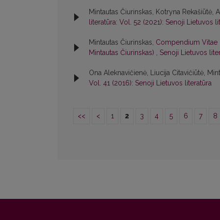
Mintautas Čiurinskas, Kotryna Rekašiūtė, As
literatūra: Vol. 52 (2021): Senoji Lietuvos li
Mintautas Čiurinskas,
Compendium Vitae P.
Mintautas Čiurinskas)
,
Senoji Lietuvos lite
Ona Aleknavičienė, Liucija Citavičiūtė, Mint
Vol. 41 (2016): Senoji Lietuvos literatūra
<<
<
1
2
3
4
5
6
7
8