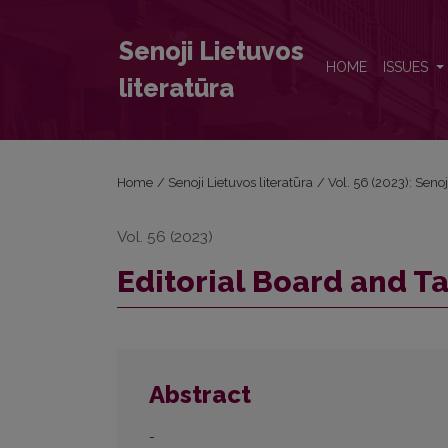
Editorial Board and Table of Contents
Senoji Lietuvos
HOME
ISSUES
literatūra
Home
/
Senoji Lietuvos literatūra
/
Vol. 56 (2023): Senoj
Vol. 56 (2023)
Editorial Board and T
Abstract
-