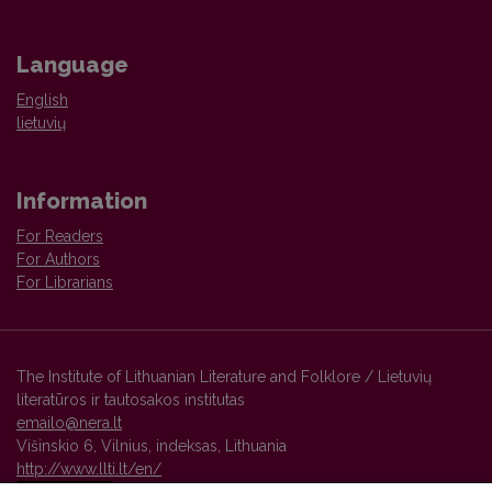
Language
English
lietuvių
Information
For Readers
For Authors
For Librarians
The Institute of Lithuanian Literature and Folklore / Lietuvių
literatūros ir tautosakos institutas
emailo@nera.lt
Višinskio 6, Vilnius, indeksas, Lithuania
http://www.llti.lt/en/