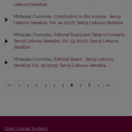
Lietuvos literatūra
Mintautas Čiurinskas,
Contributors to this volume
,
Senoji
Lietuvos literatūra: Vol. 44 (2017): Senoji Lietuvos literatūra
Mintautas Čiurinskas,
Editorial Board and Table of Contents
,
Senoji Lietuvos literatūra: Vol. 53 (2022): Senoji Lietuvos
literatūra
Mintautas Čiurinskas,
Editorial Board
,
Senoji Lietuvos
literatūra: Vol. 39 (2015): Senoji Lietuvos literatūra
<<
<
1
2
3
4
5
6
7
8
>
>>
Open Journal Systems