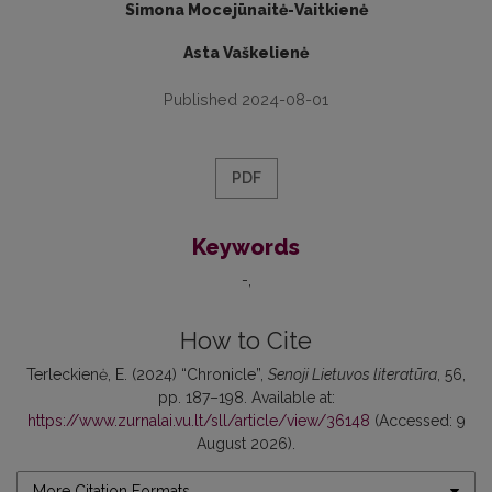
Simona Mocejūnaitė-Vaitkienė
Asta Vaškelienė
Published 2024-08-01
PDF
Keywords
-
How to Cite
Terleckienė, E. (2024) “Chronicle”,
Senoji Lietuvos literatūra
, 56,
pp. 187–198. Available at:
https://www.zurnalai.vu.lt/sll/article/view/36148
(Accessed: 9
August 2026).
More Citation Formats