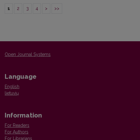
1
2
3
4
>
>>
Open Journal Systems
Language
English
lietuvių
Information
For Readers
For Authors
For Librarians