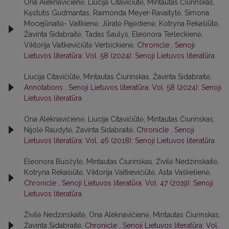
Ona Aleknavičienė, Liucija Citavičiūtė, Mintautas Čiurinskas,
Kęstutis Gudmantas, Raimonda Meyer-Ravaitytė, Simona
Mocejūnaitė- Vaitkienė, Jūratė Pajėdienė, Kotryna Rekašiūtė,
Žavinta Sidabraitė, Tadas Šaulys, Eleonora Terleckienė,
Viktorija Vaitkevičiūtė Verbickienė,
Chronicle
,
Senoji
Lietuvos literatūra: Vol. 58 (2024): Senoji Lietuvos literatūra
Liucija Citavičiūtė, Mintautas Čiurinskas, Žavinta Sidabraitė,
Annotations
,
Senoji Lietuvos literatūra: Vol. 58 (2024): Senoji
Lietuvos literatūra
Ona Aleknavičienė, Liucija Citavičiūtė, Mintautas Čiurinskas,
Nijolė Raudytė, Žavinta Sidabraitė,
Chronicle
,
Senoji
Lietuvos literatūra: Vol. 46 (2018): Senoji Lietuvos literatūra
Eleonora Buožytė, Mintautas Čiurinskas, Živilė Nedzinskaitė,
Kotryna Rekašiūtė, Viktorija Vaitkevičiūtė, Asta Vaškelienė,
Chronicle
,
Senoji Lietuvos literatūra: Vol. 47 (2019): Senoji
Lietuvos literatūra
Živilė Nedzinskaitė, Ona Aleknavičienė, Mintautas Čiurinskas,
Žavinta Sidabraitė,
Chronicle
,
Senoji Lietuvos literatūra: Vol.