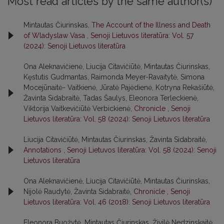
Most read articles by the same author(s)
Mintautas Čiurinskas,
The Account of the Illness and Death
of Wladyslaw Vasa
,
Senoji Lietuvos literatūra: Vol. 57
(2024): Senoji Lietuvos literatūra
Ona Aleknavičienė, Liucija Citavičiūtė, Mintautas Čiurinskas,
Kęstutis Gudmantas, Raimonda Meyer-Ravaitytė, Simona
Mocejūnaitė- Vaitkienė, Jūratė Pajėdienė, Kotryna Rekašiūtė,
Žavinta Sidabraitė, Tadas Šaulys, Eleonora Terleckienė,
Viktorija Vaitkevičiūtė Verbickienė,
Chronicle
,
Senoji
Lietuvos literatūra: Vol. 58 (2024): Senoji Lietuvos literatūra
Liucija Citavičiūtė, Mintautas Čiurinskas, Žavinta Sidabraitė,
Annotations
,
Senoji Lietuvos literatūra: Vol. 58 (2024): Senoji
Lietuvos literatūra
Ona Aleknavičienė, Liucija Citavičiūtė, Mintautas Čiurinskas,
Nijolė Raudytė, Žavinta Sidabraitė,
Chronicle
,
Senoji
Lietuvos literatūra: Vol. 46 (2018): Senoji Lietuvos literatūra
Eleonora Buožytė, Mintautas Čiurinskas, Živilė Nedzinskaitė,