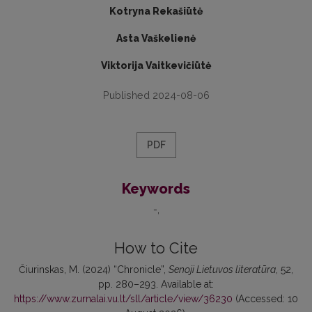
Kotryna Rekašiūtė
Asta Vaškelienė
Viktorija Vaitkevičiūtė
Published 2024-08-06
PDF
Keywords
-
How to Cite
Čiurinskas, M. (2024) “Chronicle”,
Senoji Lietuvos literatūra
, 52,
pp. 280–293. Available at:
https://www.zurnalai.vu.lt/sll/article/view/36230
(Accessed: 10