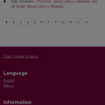
Asta Vaškelienė,
Chronicle
,
Senoji Lietuvos literatūra: Vol.
48 (2019): Senoji Lietuvos literatūra
1
2
3
4
5
6
7
8
9
10
>
>>
Open Journal Systems
Language
English
lietuvių
Information