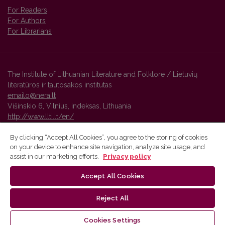
For Readers
For Authors
For Librarians
The Institute of Lithuanian Literature and Folklore / Lietuvių
literatūros ir tautosakos institutas
emailo@nera.lt
Višinskio 6, Vilnius, indeksas, Lithuania
http://www.llti.lt/en/
By clicking “Accept All Cookies”, you agree to the storing of cookies
on your device to enhance site navigation, analyze site usage, and
Vilnius University Press platform and metadata are distributed by
assist in our marketing efforts.
Privacy policy
Creative Commons International License
.
Accept All Cookies
Reject All
Cookies Settings