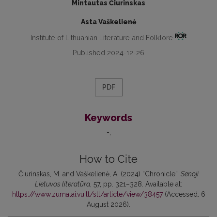
Mintautas Čiurinskas
Asta Vaškelienė
Institute of Lithuanian Literature and Folklore
Published 2024-12-26
PDF
Keywords
-
How to Cite
Čiurinskas, M. and Vaškelienė, A. (2024) “Chronicle”,
Senoji
Lietuvos literatūra
, 57, pp. 321–328. Available at:
https://www.zurnalai.vu.lt/sll/article/view/38457
(Accessed: 6
August 2026).