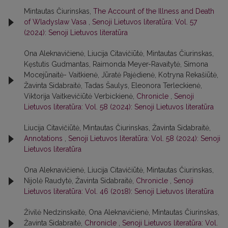
Mintautas Čiurinskas,
The Account of the Illness and Death
of Wladyslaw Vasa
,
Senoji Lietuvos literatūra: Vol. 57
(2024): Senoji Lietuvos literatūra
Ona Aleknavičienė, Liucija Citavičiūtė, Mintautas Čiurinskas,
Kęstutis Gudmantas, Raimonda Meyer-Ravaitytė, Simona
Mocejūnaitė- Vaitkienė, Jūratė Pajėdienė, Kotryna Rekašiūtė,
Žavinta Sidabraitė, Tadas Šaulys, Eleonora Terleckienė,
Viktorija Vaitkevičiūtė Verbickienė,
Chronicle
,
Senoji
Lietuvos literatūra: Vol. 58 (2024): Senoji Lietuvos literatūra
Liucija Citavičiūtė, Mintautas Čiurinskas, Žavinta Sidabraitė,
Annotations
,
Senoji Lietuvos literatūra: Vol. 58 (2024): Senoji
Lietuvos literatūra
Ona Aleknavičienė, Liucija Citavičiūtė, Mintautas Čiurinskas,
Nijolė Raudytė, Žavinta Sidabraitė,
Chronicle
,
Senoji
Lietuvos literatūra: Vol. 46 (2018): Senoji Lietuvos literatūra
Živilė Nedzinskaitė, Ona Aleknavičienė, Mintautas Čiurinskas,
Žavinta Sidabraitė,
Chronicle
,
Senoji Lietuvos literatūra: Vol.