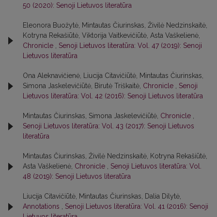
50 (2020): Senoji Lietuvos literatūra
Eleonora Buožytė, Mintautas Čiurinskas, Živilė Nedzinskaitė,
Kotryna Rekašiūtė, Viktorija Vaitkevičiūtė, Asta Vaškelienė,
Chronicle
,
Senoji Lietuvos literatūra: Vol. 47 (2019): Senoji
Lietuvos literatūra
Ona Aleknavičienė, Liucija Citavičiūtė, Mintautas Čiurinskas,
Simona Jaskelevičiūtė, Birutė Triškaitė,
Chronicle
,
Senoji
Lietuvos literatūra: Vol. 42 (2016): Senoji Lietuvos literatūra
Mintautas Čiurinskas, Simona Jaskelevičiūtė,
Chronicle
,
Senoji Lietuvos literatūra: Vol. 43 (2017): Senoji Lietuvos
literatūra
Mintautas Čiurinskas, Živilė Nedzinskaitė, Kotryna Rekašiūtė,
Asta Vaškelienė,
Chronicle
,
Senoji Lietuvos literatūra: Vol.
48 (2019): Senoji Lietuvos literatūra
Liucija Citavičiūtė, Mintautas Čiurinskas, Dalia Dilytė,
Annotations
,
Senoji Lietuvos literatūra: Vol. 41 (2016): Senoji
Lietuvos literatūra