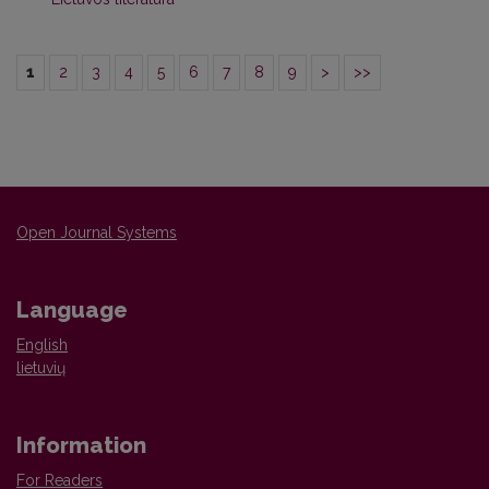
1
2
3
4
5
6
7
8
9
>
>>
Open Journal Systems
Language
English
lietuvių
Information
For Readers