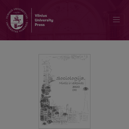
Tapatybės ideologijų susidūrimas su laiminga pabaiga