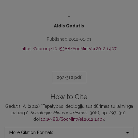
-
Aldis Gedutis
Published 2012-01-01
https://doi.org/10.15388/SocMintVei.2012.1.407
297-310.pdf
How to Cite
Gedutis, A. (2012) “Tapatybės ideologijų susidūrimas su laiminga
pabaiga”,
Sociologija. Mintis ir veiksmas
, 30(1), pp. 297–310.
doi:
10.15388/SocMintVei.2012.1.407
.
More Citation Formats