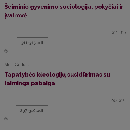
Šeiminio gyvenimo sociologija: pokyčiai ir
įvairovė
311-315
311-315.pdf
Aldis Gedutis
Tapatybės ideologijų susidūrimas su
laiminga pabaiga
297-310
297-310.pdf