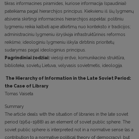
tikras informacines piramides, kuriose informacija (spaudiniai)
pateikiama pagal hierarchijos principus. Kiekvienu iš šių lygmenų
atsiveria skirtingi informacinės hierarchijos aspektai: politiniu
lygmeniu reikia kalbėti apie atkirtimą nuo konteksto ir tradicijos;
administraciniu lygmeniu išryškėja infrastruktūrinės reformos
reikšmė; ideologiniu lygmeniu iškyla dirbtinis prioritetų
sudarymas pagal ideologinius principus.
Pagrindiniai žodžiai:
viešoji erdvė, komunikacinė struktūra,
biblioteka, sovietų Lietuva, vėlyvasis sovietmetis, ideologija.
The Hierarchy of Information in the
L
ate Soviet Period:
the Case of Library
Tomas Vaiseta
Summary
The article deals with the situation of libraries in the late soviet
period (1964–1988) as an element of soviet public sphere. The
soviet public sphere is interpreted not in a normative sense (as a
contribution to a normative political theory of democracy), but