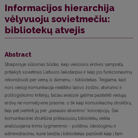
Informacijos hierarchija
vėlyvuoju sovietmečiu:
bibliotekų atvejis
Abstract
Straipsnyje siūlomas būdas, kaip viešosios erdvės sampratą
pritaikyti sovietinės Lietuvos laikotarpiui ir kaip jos funkcionavimą
rekonstruoti per vieną iš dėmenų – bibliotekas. Teigiama, kad
nors viešoji komunikacija neatitiko laisvo žodžio, atvirumo ir
polilogiškumo kriterijų, tačiau analizei galima pasitelkti viešąją
erdvę ne normatyvine prasme, o tik kaip komunikacinę struktūrą,
taip pat įvertinti ją per „pasaulio atvėrimo“ koncepciją. Šiai
komunikacinei struktūrai priklaususių bibliotekų veikla
analizuojama trimis lygmenimis – politiniu, ideologiniu ir
administraciniu, kurie leidžia į bibliotekas pažiūrėti kaip į tam