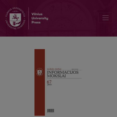
Informacijos hierarchija vėlyvuoju sovietmečiu: bibliotekų atvejis