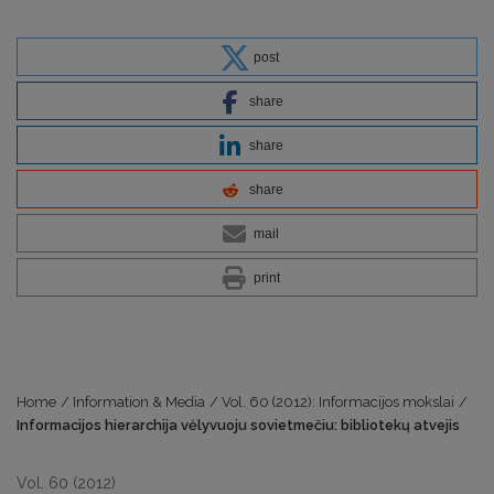
post
share
share
share
mail
print
Home
/
Information & Media
/
Vol. 60 (2012): Informacijos mokslai
/
Informacijos hierarchija vėlyvuoju sovietmečiu: bibliotekų atvejis
Vol. 60 (2012)