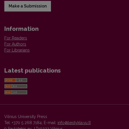
Make a Submission
Information
For Readers
For Authors
For Librarians
Latest publications
Vilnius University Press
Tel. +370 5 268 7184, E-mail:
info@leidykla.vu.lt
9 Saulėtekis av., LT10222 Vilnius