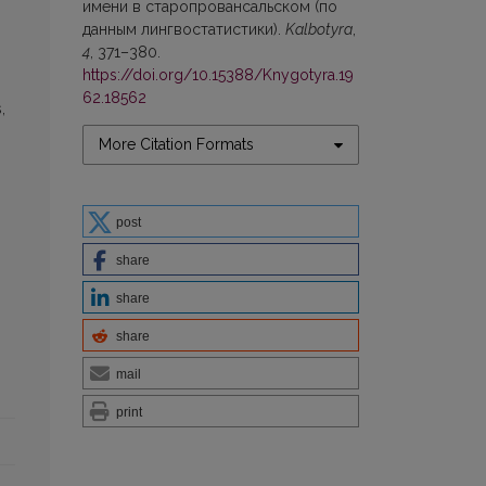
имени в старопровансальском (по
данным лингвостатистики).
Kalbotyra
,
4
, 371–380.
https://doi.org/10.15388/Knygotyra.19
62.18562
,
More Citation Formats
post
share
share
share
mail
print