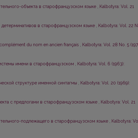
тельного-объекта в старофранцузском языке
,
Kalbotyra: Vol. 21
з детерминативов в старофранцузском языке
,
Kalbotyra: Vol. 22 N
u complément du nom en ancien français
,
Kalbotyra: Vol. 28 No. 5 (197
системы имени в старофранцузском
,
Kalbotyra: Vol. 6 (1963):
ческой структуре именной синтагмы
,
Kalbotyra: Vol. 20 (1969):
ъекта с предлогами в старофранцузском языке
,
Kalbotyra: Vol. 21
ительного-подлежащего в старофранцузском языке
,
Kalbotyra: Vo