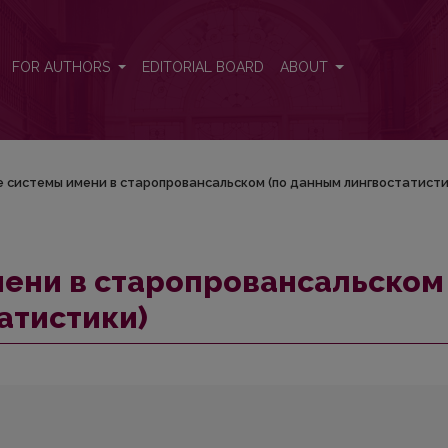
 (по данным лингвостатистики)
FOR AUTHORS
EDITORIAL BOARD
ABOUT
е системы имени в старопровансальском (по данным лингвостатисти
мени в старопровансальском
атистики)