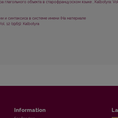
а глагольного объекта в старофранцузском языке
,
Kalbotyra: Vol
 и синтаксиса в системе имени (На материале
Vol. 12 (1965): Kalbotyra
Information
La