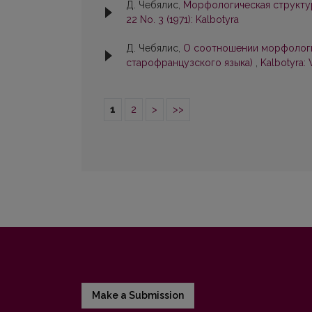
Д. Чебялис,
Морфологическая структур
22 No. 3 (1971): Kalbotyra
Д. Чебялис,
О соотношении морфологии
старофранцузского языка)
,
Kalbotyra: 
1
2
>
>>
Make a Submission