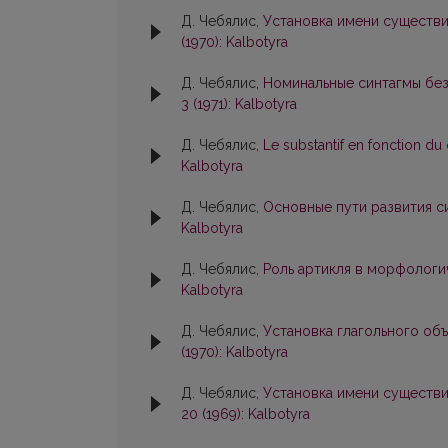
Д. Чебялис,
Установка имени существи
(1970): Kalbotyra
Д. Чебялис,
Номинальные синтагмы бе
3 (1971): Kalbotyra
Д. Чебялис,
Le substantif en fonction d
Kalbotyra
Д. Чебялис,
Основные пути развития 
Kalbotyra
Д. Чебялис,
Роль артикля в морфологи
Kalbotyra
Д. Чебялис,
Установка глагольного об
(1970): Kalbotyra
Д. Чебялис,
Установка имени существ
20 (1969): Kalbotyra