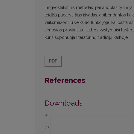
Lingvostatistinis metodas, panaudotas tyrinėj
leidžia padaryti šias išvadas: apibendrintos li
veiksmažodžiu veiksnio funkcijoje, kai pastarasis
senosios provansalų kalbos vystymuisi turėjo į
kuris suponuoja literatūrinę tradiciją kalboje.
PDF
References
Downloads