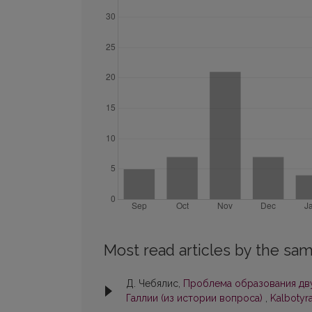
Most read articles by the sam
Д. Чебялис,
Проблема образования дву
Галлии (из истории вопроса)
,
Kalbotyra