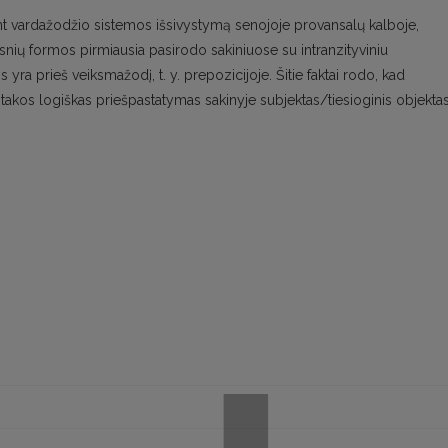
ant vardažodžio sistemos išsivystymą senojoje provansalų kalboje,
nksnių formos pirmiausia pasirodo sakiniuose su intranzityviniu
 yra prieš veiksmažodį, t. y. prepozicijoje. Šitie faktai rodo, kad
takos logiškas priešpastatymas sakinyje subjektas/tiesioginis objektas