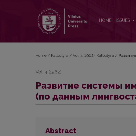
Развитие системы имени в старопровансальском
HOME
ISSUES
Home
/
Kalbotyra
/
Vol. 4 (1962): Kalbotyra
/
Развити
Vol. 4 (1962)
Развитие системы и
(по данным лингвост
Abstract