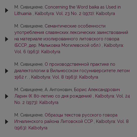
М. Сивицкене,
Concerning the Word baika as Used in
Lithuania
,
Kalbotyra: Vol. 23 No. 2 (1972): Kalbotyra
М. Сивицкене,
Семантические особенности
употребления славянских лексических заимствований
на материале изолированного литовского говора
(БССР, дер. Мальковка Могилевской обл.)
,
Kalbotyra:
Vol. 6 (1963): Kalbotyra
М. Сивицкене,
О производственной практике по
диалектологии в Вильнюсском госуниверситете летом
1962 г.
,
Kalbotyra: Vol. 8 (1963): Kalbotyra
М. Сивицкене, А. Антонович,
Борис Александрович
Ларин (К 80-летию со дня рождения)
,
Kalbotyra: Vol. 24
No. 2 (1973): Kalbotyra
М. Сивицкене,
Образцы тeкcтoв pyccкoгo говора
Игналинского района Литовской CCP
,
Kalbotyra: Vol. 8
(1963): Kalbotyra