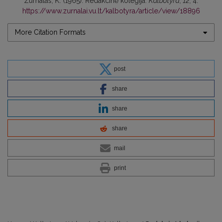
Žurnalas, K. (1965). Redakcinė kolegija.
Kalbotyra
,
12
, 4.
https://www.zurnalai.vu.lt/kalbotyra/article/view/18896
More Citation Formats
post
share
share
share
mail
print