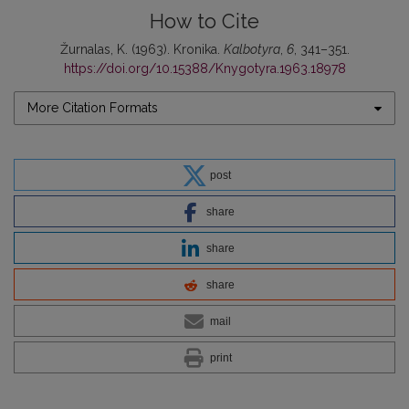
How to Cite
Žurnalas, K. (1963). Kronika.
Kalbotyra
,
6
, 341–351.
https://doi.org/10.15388/Knygotyra.1963.18978
More Citation Formats
post
share
share
share
mail
print