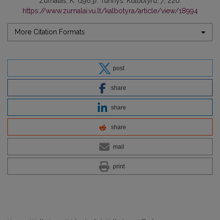
Žurnalas, K. (1963). Turinys.
Kalbotyra
,
7
, 220.
https://www.zurnalai.vu.lt/kalbotyra/article/view/18994
More Citation Formats
post
share
share
share
mail
print