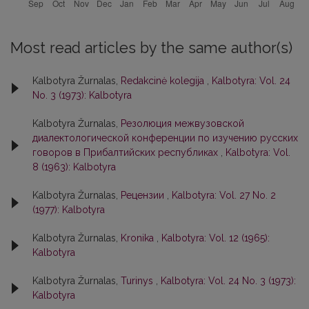
Most read articles by the same author(s)
Kalbotyra Žurnalas,
Redakcinė kolegija
,
Kalbotyra: Vol. 24
No. 3 (1973): Kalbotyra
Kalbotyra Žurnalas,
Резолюция межвузовской
диалектологической конференции по изучению русских
говоров в Прибалтийских республиках
,
Kalbotyra: Vol.
8 (1963): Kalbotyra
Kalbotyra Žurnalas,
Рецензии
,
Kalbotyra: Vol. 27 No. 2
(1977): Kalbotyra
Kalbotyra Žurnalas,
Kronika
,
Kalbotyra: Vol. 12 (1965):
Kalbotyra
Kalbotyra Žurnalas,
Turinys
,
Kalbotyra: Vol. 24 No. 3 (1973):
Kalbotyra