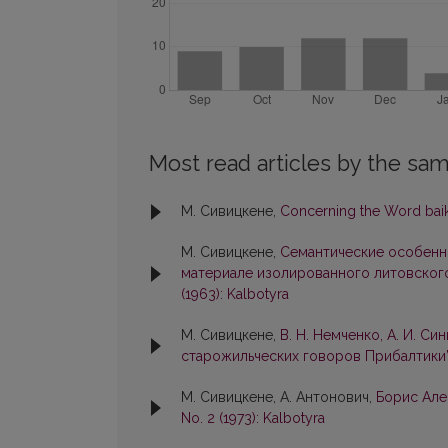
Most read articles by the sam
М. Сивицкене,
Concerning the Word baik
М. Сивицкене,
Семантические особенно
материале изолированного литовского
(1963): Kalbotyra
М. Сивицкене,
В. Н. Немченко, А. И. С
старожильческих говоров Прибалтики”. 
М. Сивицкене, А. Антонович,
Борис Але
No. 2 (1973): Kalbotyra