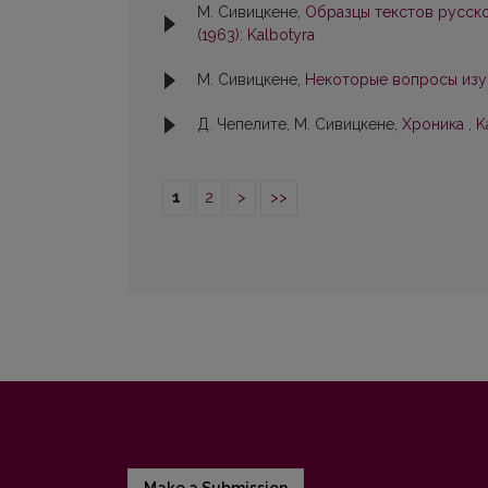
М. Сивицкене,
Образцы тeкcтoв pyccк
(1963): Kalbotyra
М. Сивицкене,
Некоторые вопросы изу
Д. Чепелите, М. Сивицкене,
Хроника
,
K
1
2
>
>>