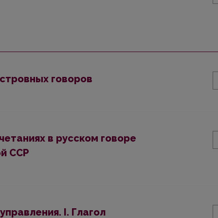
островных говоров
четаниях в русском говоре
ой ССР
правления. I. Глагол