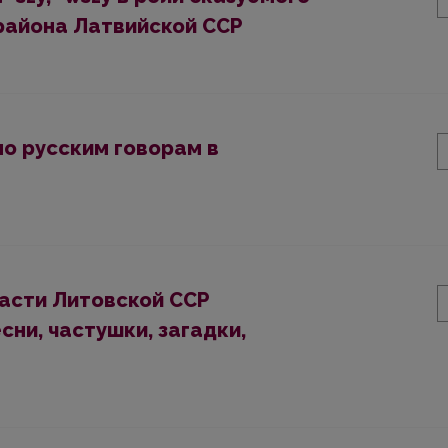
 района Латвийской ССР
о русским говорам в
части Литовской ССР
есни, частушки, загадки,