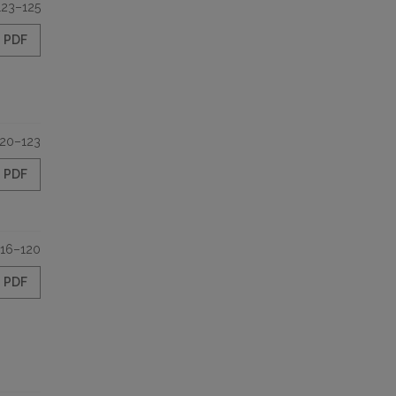
123–125
PDF
120–123
PDF
116–120
PDF