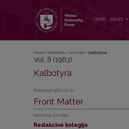
Vol. 8 (1963): Kalbotyra
HOME
ISSUES
Home
/
Kalbotyra
/
Archives
/
Kalbotyra
Vol. 8 (1963)
Kalbotyra
Published 1963-12-01
Front Matter
Kalbotyra Žurnalas
Redakcinė kolegija