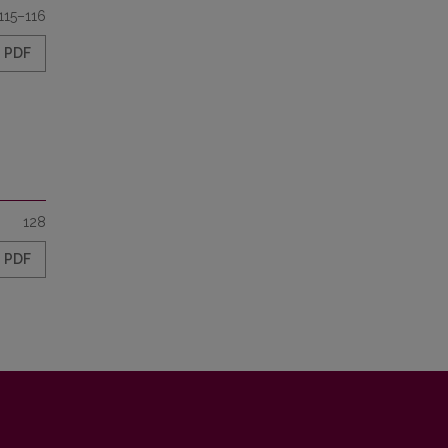
115–116
PDF
128
PDF