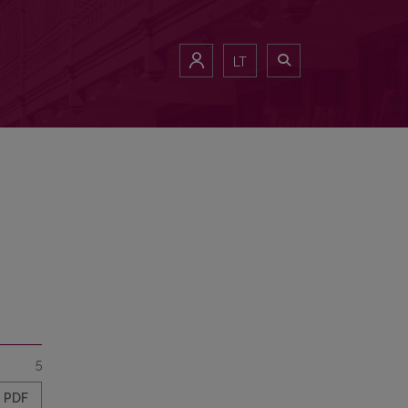
LT
5
PDF