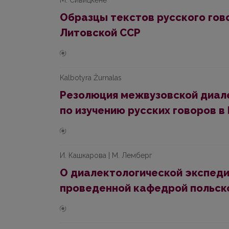
М. Сивицкене
Образцы тeкcтoв pyccкoгo гов
Литовской CCP
Kalbotyra Žurnalas
Резолюция межвузовской диал
по изучению русских говоров в
И. Кашкарова | М. Лемберг
О диалектологической экспеди
проведенной кафедрой польско