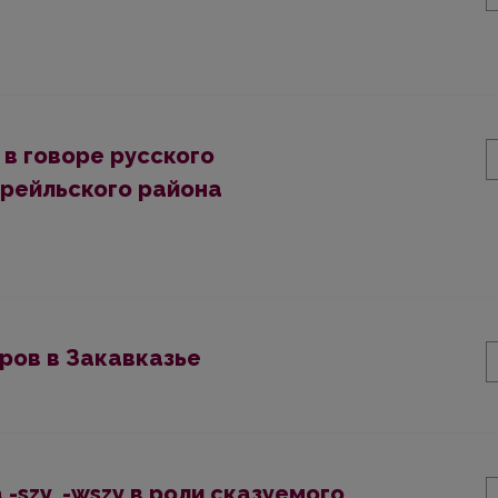
в говоре русского
рейльского района
ров в Закавказье
-szy, -wszy в роли cкaзyeмoгo