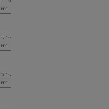
111–113
PDF
125–127
PDF
123–125
PDF