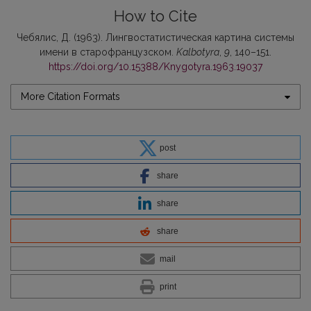
How to Cite
Чебялис, Д. (1963). Лингвостатистическая картина системы
имени в старофранцузском.
Kalbotyra
,
9
, 140–151.
https://doi.org/10.15388/Knygotyra.1963.19037
More Citation Formats
post
share
share
share
mail
print