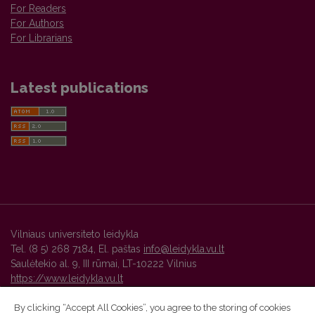
For Readers
For Authors
For Librarians
Latest publications
Vilniaus universiteto leidykla
Tel. (8 5) 268 7184, El. paštas
info@leidykla.vu.lt
Saulėtekio al. 9, III rūmai, LT-10222 Vilnius
https://www.leidykla.vu.lt
By clicking “Accept All Cookies”, you agree to the storing of cookies