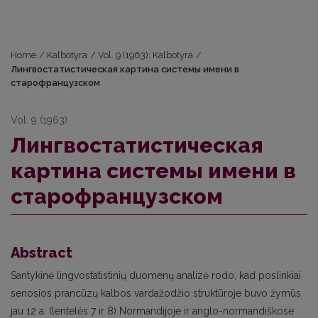
Home
/
Kalbotyra
/
Vol. 9 (1963): Kalbotyra
/
Лингвостатистическая картина системы имени в
старофранцузском
Vol. 9 (1963)
Лингвостатистическая
картина системы имени в
старофранцузском
Abstract
Santykinė lingvostatistinių duomenų analizė rodo, kad poslinkiai
senosios prancūzų kalbos vardažodžio struktūroje buvo žymūs
jau 12 a. (lentelės 7 ir 8) Normandijoje ir anglo-normandiškose