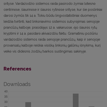
srityse. Vardažodžio sistemos raida pasirodo žymiai lėtesnė
centrinėse, šiaurinėse ir šiaurės rytinėse srityse, kur šie poslinkiai
darosi žymūs tik 14 a. Tokiu būdu lingvostatistiniai duomenys
leidžia tvirtinti, kad linksniavimo sistemos subyrėjimas senojoje
prancūzų kalboje, prasidėjęs 12 a. vakaruose, ėjo šiaurės rytų
kryptimi ir 14 a. pasidarė akivaizdžiu faktu. Gramatiniu požiūriu
vardažodžio sistemos raida senojoje prancūzų, kaip ir senojoje
provansalų kalboje reiškia visišką linksnių galūnių išnykimą, kurį
veikė vis didesnis žodžių tvarkos sustingimas sakinyje.
References
Downloads