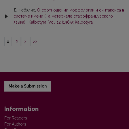
Д. Чебялис,
О соотношении морфологии и синтаксиса в
системе имени (На материале старофранцузского
языка)
,
Kalbotyra: Vol. 12 (1965): Kalbotyra
1
2
>
>>
Make a Submission
Information
For Readers
For Authors