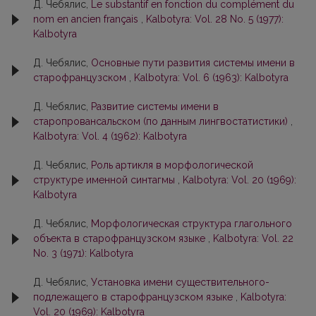
Д. Чебялис,
Le substantif en fonction du complément du
nom en ancien français
,
Kalbotyra: Vol. 28 No. 5 (1977):
Kalbotyra
Д. Чебялис,
Основные пути развития системы имени в
старофранцузском
,
Kalbotyra: Vol. 6 (1963): Kalbotyra
Д. Чебялис,
Развитие системы имени в
старопровансальском (по данным лингвостатистики)
,
Kalbotyra: Vol. 4 (1962): Kalbotyra
Д. Чебялис,
Роль артикля в морфологической
структуре именной синтагмы
,
Kalbotyra: Vol. 20 (1969):
Kalbotyra
Д. Чебялис,
Морфологическая структура глагольного
объекта в старофранцузском языке
,
Kalbotyra: Vol. 22
No. 3 (1971): Kalbotyra
Д. Чебялис,
Установка имени существительного-
подлежащего в старофранцузском языке
,
Kalbotyra:
Vol. 20 (1969): Kalbotyra