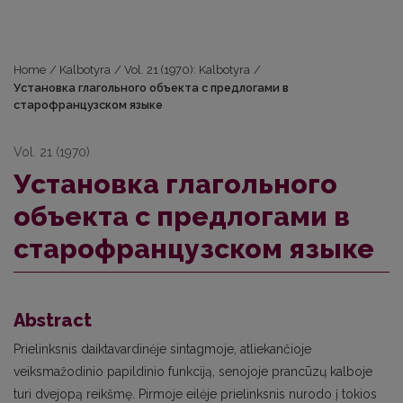
Home
/
Kalbotyra
/
Vol. 21 (1970): Kalbotyra
/
Установка глагольного объекта с предлогами в
старофранцузском языке
Vol. 21 (1970)
Установка глагольного
объекта с предлогами в
старофранцузском языке
Abstract
Prielinksnis daiktavardinėje sintagmoje, atliekančioje
veiksmažodinio papildinio funkciją, senojoje prancūzų kalboje
turi dvejopą reikšmę. Pirmoje eilėje prielinksnis nurodo į tokios