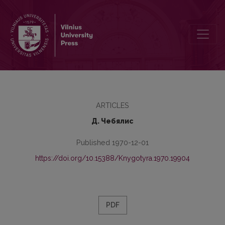
Установка глагольного объекта с предлогами в старофранцузс
ARTICLES
Д. Чебялис
Published 1970-12-01
https://doi.org/10.15388/Knygotyra.1970.19904
PDF