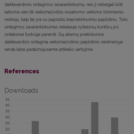
daiktavardinės sintagmos savarankiškumą, nes ji nebegali būti
laikoma vien tik veiksmažodžiu nusakomo veiksmo tolimesniu
reiškėju, kaip tai yra su paprastu beprielinksniniu papildiniu. Toks
sintagmos savarankiškumas reikalauja ryškesnių kontūrų jos
sintaksinei funkcijai paremti. Šią atramą prielinksninė
daiktavardžio sintagma veiksmažodinio papildinio vaidmenyje
randa labai padažnėjusiame artikelio vartojime.
References
Downloads