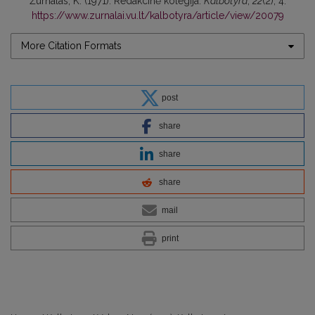
Žurnalas, K. (1971). Redakcinė kolegija.
Kalbotyra
,
22
(2), 4.
https://www.zurnalai.vu.lt/kalbotyra/article/view/20079
More Citation Formats
post
share
share
share
mail
print