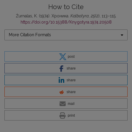
How to Cite
Žurnalas, K. (1974). Хроника.
Kalbotyra
,
25
(2), 113–115.
https://doi.org/10.15388/Knygotyra.1974.20508
More Citation Formats
post
share
share
share
mail
print