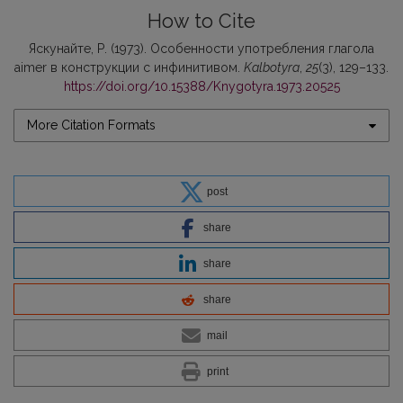
How to Cite
Яскунайте, Р. (1973). Особенности употребления глагола
aimer в конструкции с инфинитивом.
Kalbotyra
,
25
(3), 129–133.
https://doi.org/10.15388/Knygotyra.1973.20525
More Citation Formats
post
share
share
share
mail
print