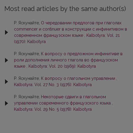
Most read articles by the same author(s)
Р. Яскунайте,
О чередовании предлогов при глаголах
commencer и continuer в конструкции с инфинитивом в
современном французском языке
,
Kalbotyra: Vol. 21
(1970): Kalbotyra
Р. Яскунайте,
К вопросу о предложном инфинитиве в
роли дополнения личного глагола во французском
языке
,
Kalbotyra: Vol. 20 (1969): Kalbotyra
Р. Яскунайте,
К вопросу о глагольном управлении
,
Kalbotyra: Vol. 27 No. 3 (1976): Kalbotyra
Р. Яскунайте,
Некоторые сдвиги в глагольном
управлении современного французского языка
,
Kalbotyra: Vol. 29 No. 5 (1978): Kalbotyra