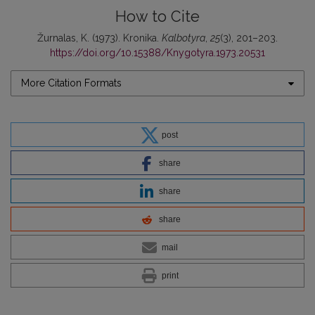
How to Cite
Žurnalas, K. (1973). Kronika.
Kalbotyra
,
25
(3), 201–203.
https://doi.org/10.15388/Knygotyra.1973.20531
More Citation Formats
post
share
share
share
mail
print