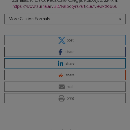
Žurnalas, K. (1971). Redakcinė kolegija.
Kalbotyra
,
22
(3), 4.
https://www.zurnalai.vu.lt/kalbotyra/article/view/20666
More Citation Formats
post
share
share
share
mail
print