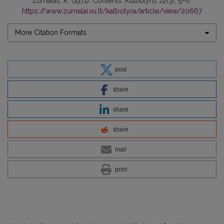
Žurnalas, K. (1971). Contents.
Kalbotyra
,
22
(3), 5–6.
https://www.zurnalai.vu.lt/kalbotyra/article/view/20667
More Citation Formats
post
share
share
share
mail
print