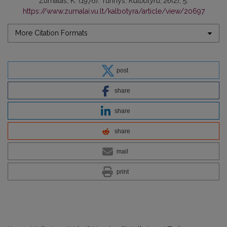
Žurnalas, K. (1976). Turinys.
Kalbotyra
,
26
(2), 5.
https://www.zurnalai.vu.lt/kalbotyra/article/view/20697
More Citation Formats
post
share
share
share
mail
print