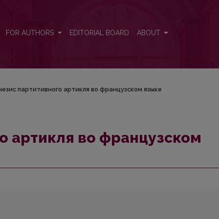
языке
FOR AUTHORS
EDITORIAL BOARD
ABOUT
незис партитивного артикля во французском языке
о артикля во французском