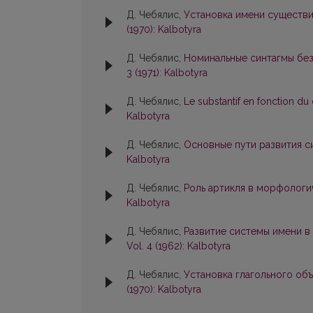
Д. Чебялис,
Установка имени существи
(1970): Kalbotyra
Д. Чебялис,
Номинальные синтагмы бе
3 (1971): Kalbotyra
Д. Чебялис,
Le substantif en fonction d
Kalbotyra
Д. Чебялис,
Основные пути развития 
Kalbotyra
Д. Чебялис,
Роль артикля в морфологи
Kalbotyra
Д. Чебялис,
Развитие системы имени в
Vol. 4 (1962): Kalbotyra
Д. Чебялис,
Установка глагольного об
(1970): Kalbotyra