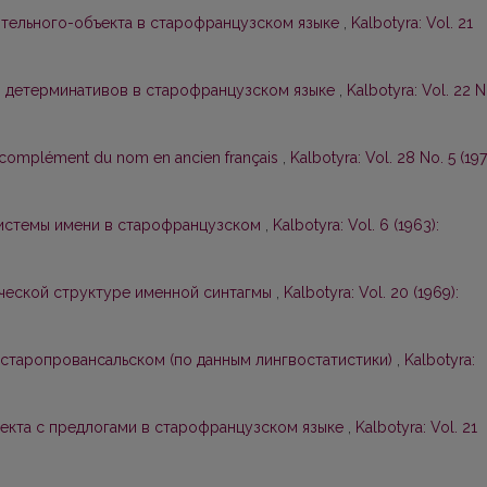
тельного-объекта в старофранцузском языке
,
Kalbotyra: Vol. 21
з детерминативов в старофранцузском языке
,
Kalbotyra: Vol. 22 N
u complément du nom en ancien français
,
Kalbotyra: Vol. 28 No. 5 (197
системы имени в старофранцузском
,
Kalbotyra: Vol. 6 (1963):
ческой структуре именной синтагмы
,
Kalbotyra: Vol. 20 (1969):
 старопровансальском (по данным лингвостатистики)
,
Kalbotyra:
ъекта с предлогами в старофранцузском языке
,
Kalbotyra: Vol. 21