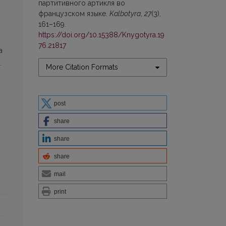
партитивного артикля во
французском языке.
Kalbotyra
,
27
(3),
161–169.
https://doi.org/10.15388/Knygotyra.19
76.21817
a
.
More Citation Formats
post
share
share
share
mail
print