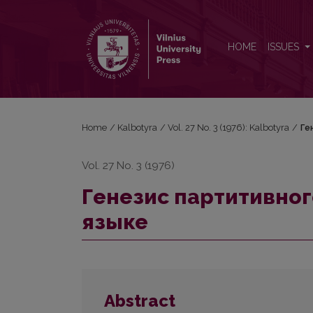
Генезис партитивного артикля во французском 
HOME
ISSUES
Home
/
Kalbotyra
/
Vol. 27 No. 3 (1976): Kalbotyra
/
Ге
Vol. 27 No. 3 (1976)
Генезис партитивног
языке
Abstract