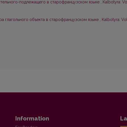
ительного-подлежащего в старофранцузском языке
,
Kalbotyra: Vo
а глагольного объекта в старофранцузском языке
,
Kalbotyra: Vol
Information
La