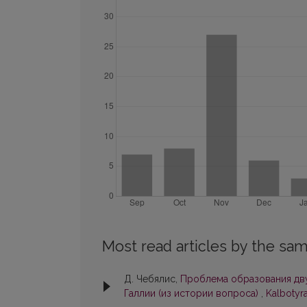
Most read articles by the sam
Д. Чебялис,
Проблема образования дву
Галлии (из истории вопроса)
,
Kalbotyra