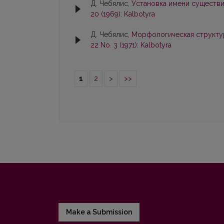
Д. Чебялис,
Установка имени существ
20 (1969): Kalbotyra
Д. Чебялис,
Морфологическая структур
22 No. 3 (1971): Kalbotyra
1
2
>
>>
Make a Submission