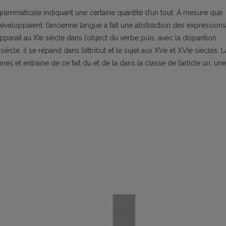
co-grammaticale indiquant une certaine quantité d’un tout. À mesure que
veloppaient, l’ancienne langue a fait une abstraction des expressions
apparait au XIe siècle dans l’object du verbe puis, avec la disparition
iècle, il se répand dans l’attribut et le sujet aux XVe et XVIe siècles. L
es et entraine de ce fait du et de la dans la classe de l’article un, une