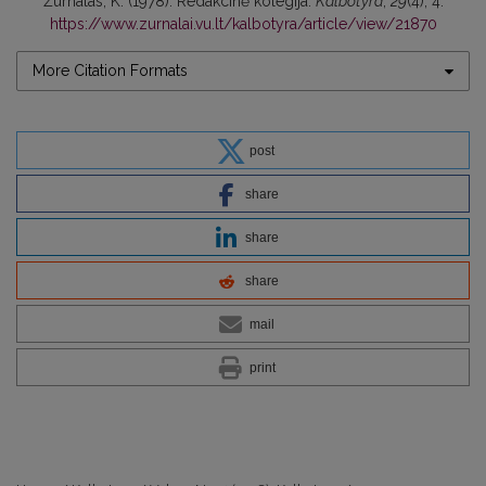
Žurnalas, K. (1978). Redakcinė kolegija.
Kalbotyra
,
29
(4), 4.
https://www.zurnalai.vu.lt/kalbotyra/article/view/21870
More Citation Formats
post
share
share
share
mail
print