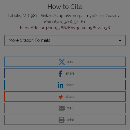
How to Cite
Labutis, V. (1981). Sintaksės aprašymo galimybės ir uždaviniai.
Kalbotyra
,
32
(1), 54–61.
https://doi.org/10.15388/Knygotyra.1981.22038
More Citation Formats
post
share
share
share
mail
print