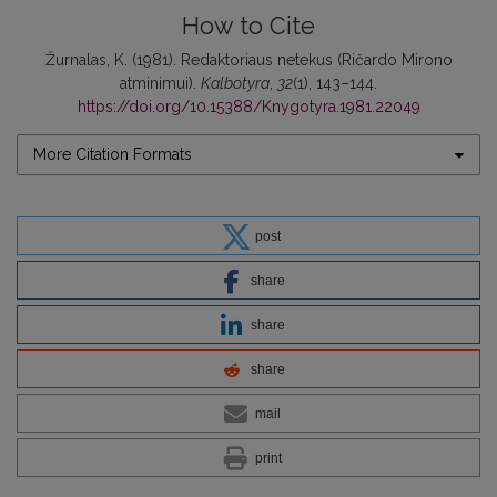
How to Cite
Žurnalas, K. (1981). Redaktoriaus netekus (Ričardo Mirono
atminimui).
Kalbotyra
,
32
(1), 143–144.
https://doi.org/10.15388/Knygotyra.1981.22049
More Citation Formats
post
share
share
share
mail
print