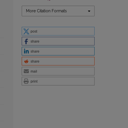
More Citation Formats
post
share
share
share
mail
print