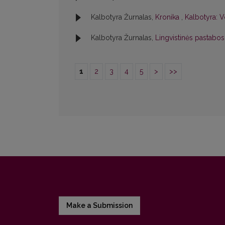
Kalbotyra Žurnalas,
Kronika
,
Kalbotyra: V
Kalbotyra Žurnalas,
Lingvistinės pastabo
1
2
3
4
5
>
>>
Make a Submission