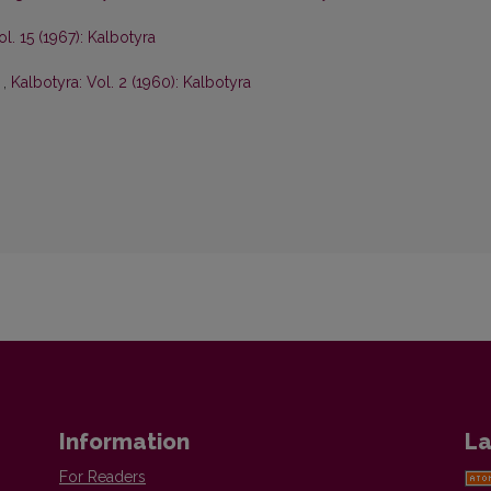
ol. 15 (1967): Kalbotyra
s
,
Kalbotyra: Vol. 2 (1960): Kalbotyra
Information
La
For Readers