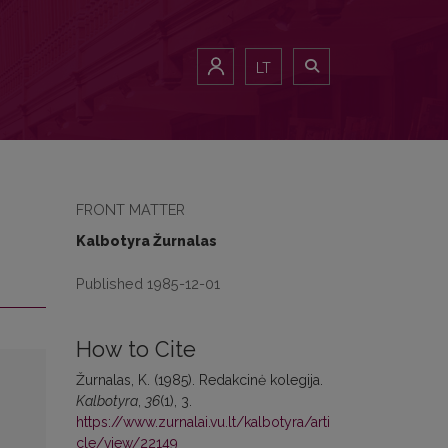
LT
FRONT MATTER
Kalbotyra Žurnalas
Published 1985-12-01
How to Cite
Žurnalas, K. (1985). Redakcinė kolegija.
Kalbotyra
,
36
(1), 3.
https://www.zurnalai.vu.lt/kalbotyra/arti
cle/view/22149