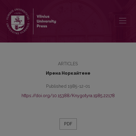
Полусвязочные лексико-семантические варианты средневерхне
ARTICLES
Ирена Норкайтене
Published 1985-12-01
https://doi.org/10.15388/Knygotyra.1985.22178
PDF