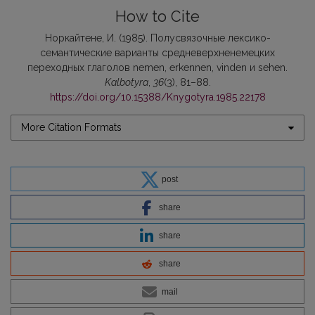
How to Cite
Норкайтене, И. (1985). Полусвязочные лексико-
семантические варианты средневерхненемецких
переходных глаголов nemen, erkennen, vinden и sehen.
Kalbotyra
,
36
(3), 81–88.
https://doi.org/10.15388/Knygotyra.1985.22178
More Citation Formats
post
share
share
share
mail