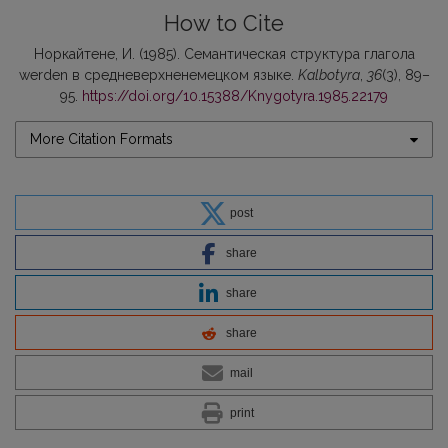
How to Cite
Норкайтене, И. (1985). Семантическая структура глагола
werden в средневерхненемецком языке.
Kalbotyra
,
36
(3), 89–
95.
https://doi.org/10.15388/Knygotyra.1985.22179
More Citation Formats
post
share
share
share
mail
print