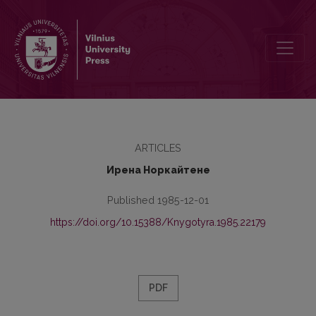
Семантическая структура глагола werden в средневерхненеме
ARTICLES
Ирена Норкайтене
Published 1985-12-01
https://doi.org/10.15388/Knygotyra.1985.22179
PDF