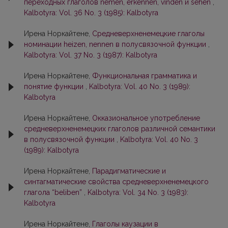
переходных глаголов nemen, erkennen, vinden и sehen
,
Kalbotyra: Vol. 36 No. 3 (1985): Kalbotyra
Ирена Норкайтене,
Срeднeверхненемецкие глаголы
номинации heizen, nennen в полусвязочной функции
,
Kalbotyra: Vol. 37 No. 3 (1987): Kalbotyra
Ирена Норкайтене,
Функциональная грамматика и
понятие функции
,
Kalbotyra: Vol. 40 No. 3 (1989):
Kalbotyra
Ирена Норкайтене,
Окказиональное употребление
средневерхненемецких глаголов различной семантики
в полусвязочной функции
,
Kalbotyra: Vol. 40 No. 3
(1989): Kalbotyra
Ирена Норкайтене,
Парадигматические и
синтагматические свойства средневерхненемецкого
глагола “beliben”
,
Kalbotyra: Vol. 34 No. 3 (1983):
Kalbotyra
Ирена Норкайтене,
Глаголы каузации в