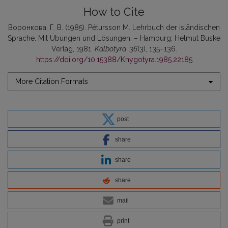
How to Cite
Воронкова, Г. В. (1985). Pétursson M. Lehrbuch der isländischen
Sprache. Mit Übungen und Lösungen. – Hamburg: Helmut Buske
Verlag, 1981.
Kalbotyra
,
36
(3), 135–136.
https://doi.org/10.15388/Knygotyra.1985.22185
More Citation Formats
post
share
share
share
mail
print