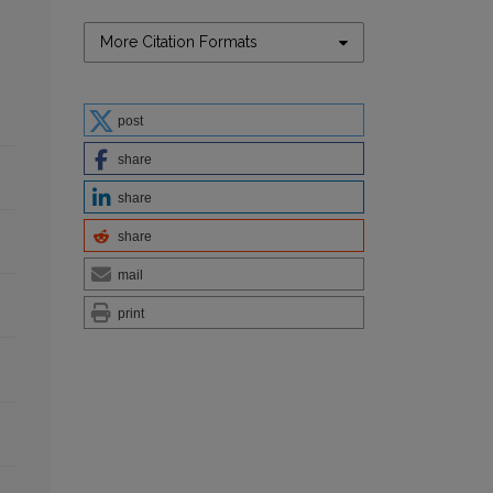
More Citation Formats
post
share
share
share
mail
print