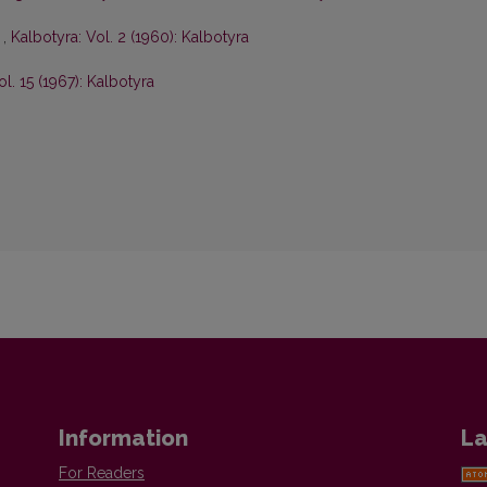
s
,
Kalbotyra: Vol. 2 (1960): Kalbotyra
ol. 15 (1967): Kalbotyra
Information
La
For Readers