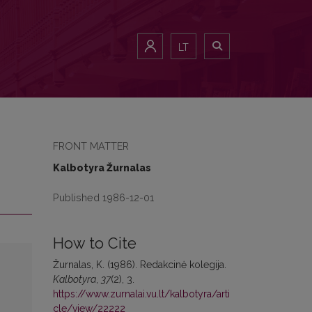
LT
FRONT MATTER
Kalbotyra Žurnalas
Published 1986-12-01
How to Cite
Žurnalas, K. (1986). Redakcinė kolegija.
Kalbotyra
,
37
(2), 3.
https://www.zurnalai.vu.lt/kalbotyra/arti
cle/view/22222