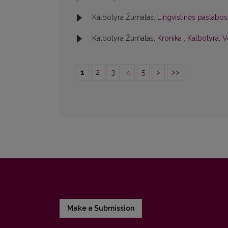
Kalbotyra Žurnalas,
Lingvistinės pastabo
Kalbotyra Žurnalas,
Kronika
,
Kalbotyra: V
1
2
3
4
5
>
>>
Make a Submission