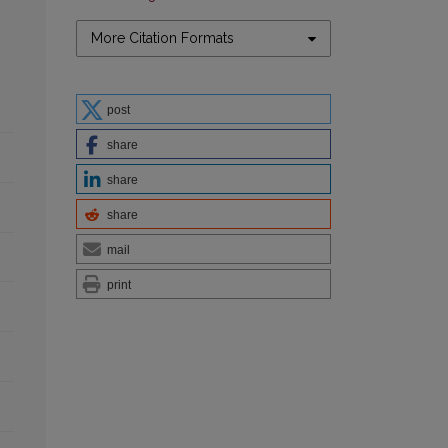
More Citation Formats
post
share
share
share
mail
print