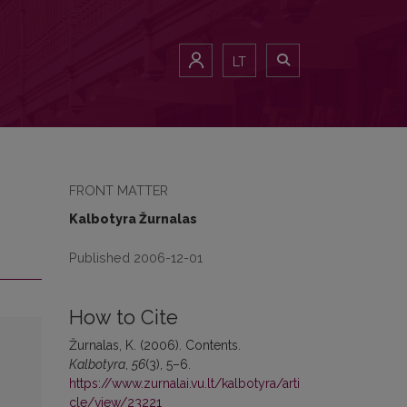
LT
FRONT MATTER
Kalbotyra Žurnalas
Published 2006-12-01
How to Cite
Žurnalas, K. (2006). Contents.
Kalbotyra
,
56
(3), 5–6.
https://www.zurnalai.vu.lt/kalbotyra/arti
cle/view/23221