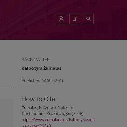
LT
BACK MATTER
Kalbotyra Žurnalas
Published 2006-12-01
How to Cite
Žurnalas, K. (2006). Notes for
Contributors.
Kalbotyra
,
56
(3), 165.
https://www.zurnalai.vu.lt/kalbotyra/arti
cle/view/23243