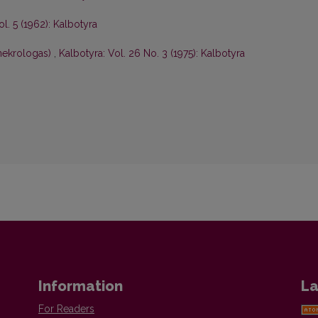
ol. 5 (1962): Kalbotyra
nekrologas)
,
Kalbotyra: Vol. 26 No. 3 (1975): Kalbotyra
Information
La
For Readers