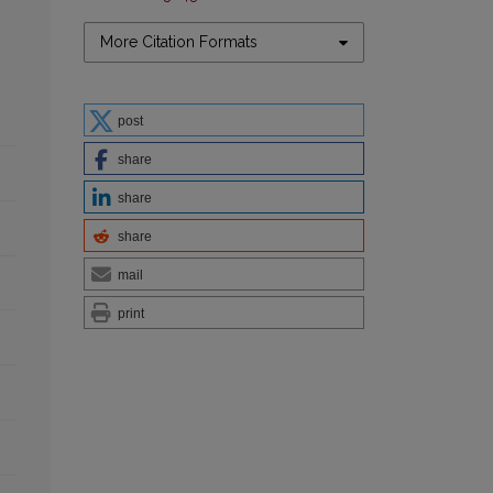
More Citation Formats
post
share
share
share
mail
print