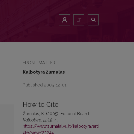
LT
FRONT MATTER
Kalbotyra Žurnalas
Published 2005-12-01
How to Cite
Žurnalas, K. (2005). Editorial Board.
Kalbotyra
,
55
(3), 4.
https://www.zurnalai.vu.lt/kalbotyra/arti
cle/view/23244