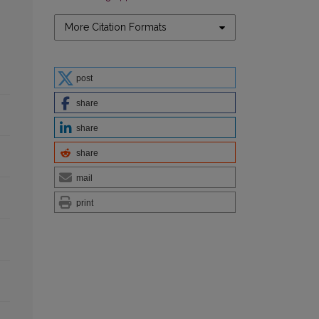
More Citation Formats
post
share
share
share
mail
print