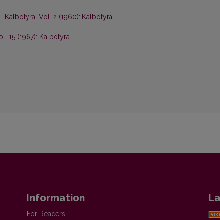
s
,
Kalbotyra: Vol. 2 (1960): Kalbotyra
ol. 15 (1967): Kalbotyra
Information
La
For Readers