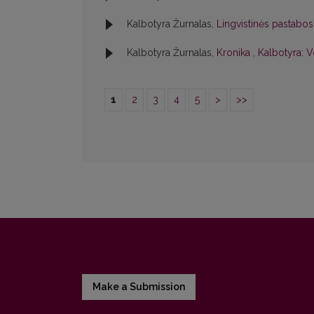
Kalbotyra Žurnalas,
Lingvistinės pastabo
Kalbotyra Žurnalas,
Kronika
,
Kalbotyra: V
1
2
3
4
5
>
>>
Make a Submission