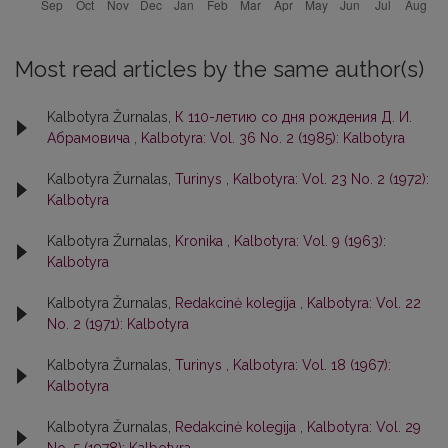
Most read articles by the same author(s)
Kalbotyra Žurnalas,
К 110-летию со дня рождения Д. И.
Абрамовича
,
Kalbotyra: Vol. 36 No. 2 (1985): Kalbotyra
Kalbotyra Žurnalas,
Turinys
,
Kalbotyra: Vol. 23 No. 2 (1972):
Kalbotyra
Kalbotyra Žurnalas,
Kronika
,
Kalbotyra: Vol. 9 (1963):
Kalbotyra
Kalbotyra Žurnalas,
Redakcinė kolegija
,
Kalbotyra: Vol. 22
No. 2 (1971): Kalbotyra
Kalbotyra Žurnalas,
Turinys
,
Kalbotyra: Vol. 18 (1967):
Kalbotyra
Kalbotyra Žurnalas,
Redakcinė kolegija
,
Kalbotyra: Vol. 29