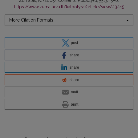
Žurnalas, K. (2005). Contents.
Kalbotyra
,
55
(3), 5–6.
https://www.zurnalai.vu.lt/kalbotyra/article/view/23245
More Citation Formats
post
share
share
share
mail
print