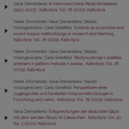
Vaiva Žeimantienė,
In memoriam Irena Marija Norkaitienė
(1943–2023)
,
Kalbotyra: Vol. 76 (2023): Kalbotyra
Heike Zinsmeister, Vaiva Žeimantienė, Skaistė
Volungevičienė, Carla Sökefeld,
Towards an accessible and
sound corpus methodology in research and teaching
,
Kalbotyra: Vol. 78 (2025): Kalbotyra
Heike Zinsmeister, Vaiva Žeimantienė, Skaistė
Volungevičienė, Carla Sökefeld,
Tekstynų teorija ir praktika:
prieinami ir patikimi metodai ir įrankiai
,
Kalbotyra: Vol. 78
(2025): Kalbotyra
Heike Zinsmeister, Vaiva Žeimantienė, Skaistė
Volungevičienė, Carla Sökefeld,
Perspektiven einer
zugänglichen und fundierten Korpusmethodologie in
Forschung und Lehre
,
Kalbotyra: Vol. 78 (2025): Kalbotyra
Vaiva Žeimantienė,
Entsprechungen der deutschen Sätze
mit dem werden-Passiv im Litauischen
,
Kalbotyra: Vol. 50
No. 3 (2001): Kalbotyra