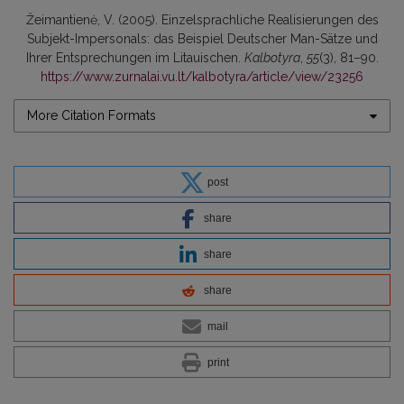
Žeimantienė, V. (2005). Einzelsprachliche Realisierungen des
Subjekt-Impersonals: das Beispiel Deutscher Man-Sätze und
Ihrer Entsprechungen im Litauischen.
Kalbotyra
,
55
(3), 81–90.
https://www.zurnalai.vu.lt/kalbotyra/article/view/23256
More Citation Formats
post
share
share
share
mail
print