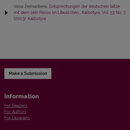
Vaiva Žeimantienė,
Entsprechungen der deutschen Sätze
mit dem
sein
-Passiv im Litauischen
,
Kalbotyra: Vol. 53 No. 3
(2003): Kalbotyra
Make a Submission
Information
For Readers
For Authors
For Librarians