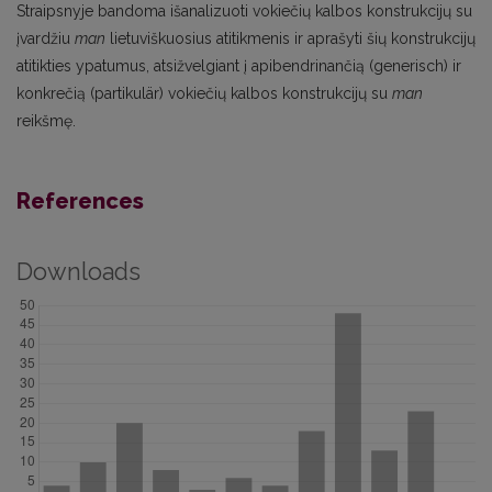
Straipsnyje bandoma išanalizuoti vokiečių kalbos konstrukcijų su
įvardžiu
man
lietuviškuosius atitikmenis ir aprašyti šių konstrukcijų
atitikties ypatumus, atsižvelgiant į apibendrinančią (generisch) ir
konkrečią (partikulär) vokiečių kalbos konstrukcijų su
man
reikšmę.
References
Downloads