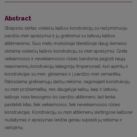
Abstract
Straipsnis skirtas vokiečių kalbos konstrukcijų su nežymimuoju
įvardžiu
man
aprašymui ir jų gretinimui su lietuvių kalbos
atitikmenimis. Šiuo metu mokslinėje literatūroje daug dėmesio
skiriama vokiečių kalbos konstrukcijų su
man
aprašymui. Greta
veikiamosios ir neveikiamosios rūšies bandoma pagrįsti naują
neasmeninių konstrukcijų kategoriją (Impersonal), kuri apimtų ir
konstrukcijas su
man
, gilinamasi ir į įvardžio
man
semantiką.
Pabrėžiama gretinamųjų darbų reikšmė, nagrinėjant konstrukcijų
su
man
problematiką, nes daugelyje kalbų, kaip ir lietuvių
kalboje, nėra tiesioginio šio įvardžio atitikmens, tad tenka
pasitelkti kitas, tiek veikiamosios, tiek neveikiamosios rūšies
konstrukcijas. Konstrukcijų su
man
atitikmenų skirtingose kalbose
nustatymas ir aprašymas leidžia geriau suprasti jų reikšmę ir
vartojimą.