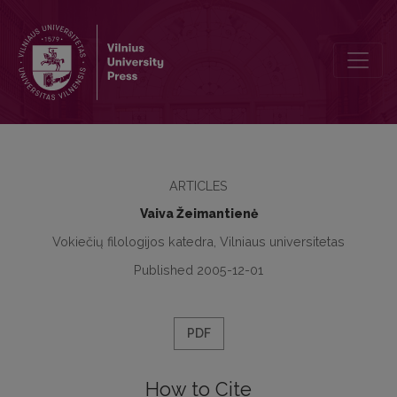
Einzelsprachliche Realisierungen des Subjekt-Impersonals: das B
ARTICLES
Vaiva Žeimantienė
Vokiečių filologijos katedra, Vilniaus universitetas
Published 2005-12-01
PDF
How to Cite