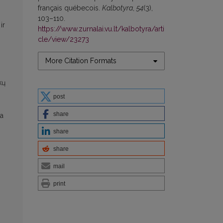
français québecois.
Kalbotyra
,
54
(3),
103–110.
ir
https://www.zurnalai.vu.lt/kalbotyra/arti
cle/view/23273
More Citation Formats
kų
post
share
ba
share
share
mail
print