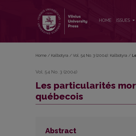
Les particularités morphosyntaxiques du français 
HOME
ISSUES
Home
/
Kalbotyra
/
Vol. 54 No. 3 (2004): Kalbotyra
/
Le
Vol. 54 No. 3 (2004)
Les particularités mo
québecois
Abstract