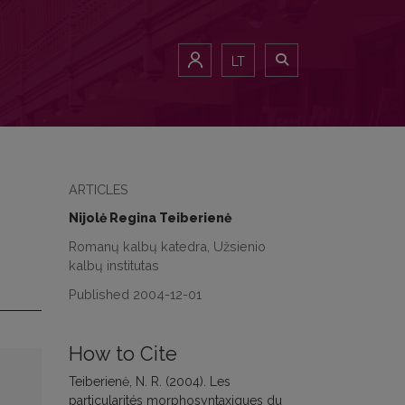
LT
ARTICLES
Nijolė Regina Teiberienė
Romanų kalbų katedra, Užsienio
kalbų institutas
Published 2004-12-01
How to Cite
Teiberienė, N. R. (2004). Les
particularités morphosyntaxiques du