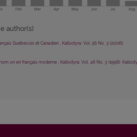
e author(s)
rançais Québecois et Canadien
,
Kalbotyra: Vol. 56 No. 3 (2006):
onom on en français moderne
,
Kalbotyra: Vol. 46 No. 3 (1998): Kalbot