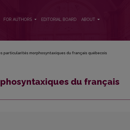
québecois
FOR AUTHORS
EDITORIAL BOARD
ABOUT
s particularités morphosyntaxiques du français québecois
rphosyntaxiques du français