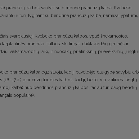
da) prancūzų kalbos santykį su bendrine prancūzų kalba. Kvebeko
ariantų ir turi, lyginant su bendrine prancūzų kalba, nemažai ypatumų 
zdžiais svarbiausieji Kvebeko prancūzų kalbos, ypač šnekamosios,
uo tarptautinės prancūzų kalbos: skirtingas daiktavardžių giminės ir
džių, veiksmažodžių laikų ir nuosakų, prielinksnių, prieveiksmių, jungtu
d Kvebeko prancūzų kalba egzistuoja, kad ji paveldėjo daugybę savybių ar
os (16–17 a.) prancūzų liaudies kalbos, kad ji, be to, yra veikiama anglų
šnekamoji kalba) nuo bendrinės prancūzų kalbos, tačiau turi daug bendrų
nçais populaire).