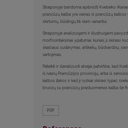
Straipsnyje bandoma apibrėžti Kvebeko (Kana
prancūzų kalba yra vienas iš prancūzų kalbos v
skirtumų, būdingų tik šiam variantui.
Straipsnyje analizuojami ir iliustruojami pavy
morfosintaksiniai ypatumai, kuriais ji skiriasi n
skaičiaus sudarymas, artikelių, būdvardžių, įvar
vartojimas.
Pateikti ir išanalizuoti atvejai patvirtina, ka
iš ivairių Prancūzijos provincijų, arba iš senosi
kalbos įtakos ir kad ji ryškiai skiriasi (ypač 
bruožų su prancūzų prastuomenės kalba (le fra
PDF