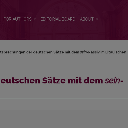
>sein</em>-Passiv im Litauischen
FOR AUTHORS
EDITORIAL BOARD
ABOUT
tsprechungen der deutschen Sätze mit dem
sein
-Passiv im Litauischen
deutschen Sätze mit dem
sein
-