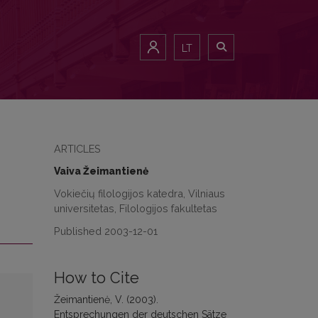
LT
ARTICLES
Vaiva Žeimantienė
Vokiečių filologijos katedra, Vilniaus
universitetas, Filologijos fakultetas
Published 2003-12-01
How to Cite
Žeimantienė, V. (2003).
Entsprechungen der deutschen Sätze