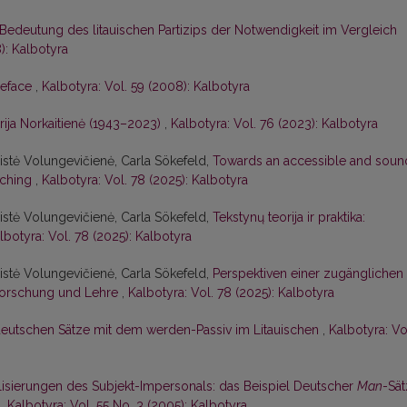
deutung des litauischen Partizips der Notwendigkeit im Vergleich
): Kalbotyra
reface
,
Kalbotyra: Vol. 59 (2008): Kalbotyra
ija Norkaitienė (1943–2023)
,
Kalbotyra: Vol. 76 (2023): Kalbotyra
istė Volungevičienė, Carla Sökefeld,
Towards an accessible and soun
aching
,
Kalbotyra: Vol. 78 (2025): Kalbotyra
istė Volungevičienė, Carla Sökefeld,
Tekstynų teorija ir praktika:
lbotyra: Vol. 78 (2025): Kalbotyra
istė Volungevičienė, Carla Sökefeld,
Perspektiven einer zugänglichen
Forschung und Lehre
,
Kalbotyra: Vol. 78 (2025): Kalbotyra
eutschen Sätze mit dem werden-Passiv im Litauischen
,
Kalbotyra: Vo
lisierungen des Subjekt-Impersonals: das Beispiel Deutscher
Man
-Sä
n
,
Kalbotyra: Vol. 55 No. 3 (2005): Kalbotyra