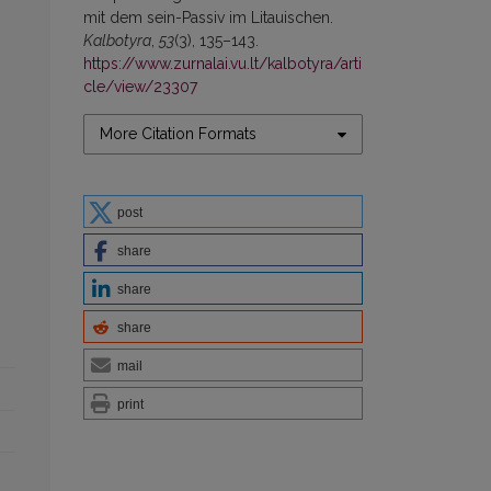
mit dem sein-Passiv im Litauischen.
Kalbotyra
,
53
(3), 135–143.
https://www.zurnalai.vu.lt/kalbotyra/arti
cle/view/23307
More Citation Formats
post
share
share
share
mail
print