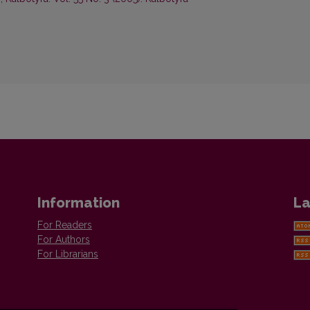
Information
La
For Readers
For Authors
For Librarians