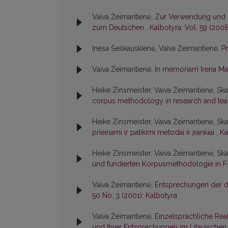
Vaiva Žeimantienė,
Zur Verwendung und Be
zum Deutschen
,
Kalbotyra: Vol. 59 (2008
Inesa Šeškauskienė, Vaiva Žeimantienė,
P
Vaiva Žeimantienė,
In memoriam Irena Mar
Heike Zinsmeister, Vaiva Žeimantienė, Ska
corpus methodology in research and te
Heike Zinsmeister, Vaiva Žeimantienė, Ska
prieinami ir patikimi metodai ir įrankiai
,
Ka
Heike Zinsmeister, Vaiva Žeimantienė, Ska
und fundierten Korpusmethodologie in 
Vaiva Žeimantienė,
Entsprechungen der d
50 No. 3 (2001): Kalbotyra
Vaiva Žeimantienė,
Einzelsprachliche Rea
und Ihrer Entsprechungen im Litauische