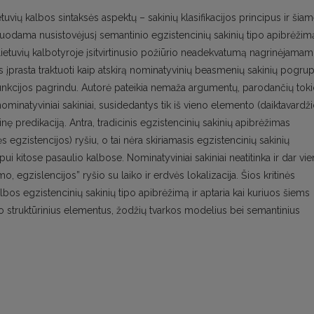
etuvių kalbos sintaksės aspektų – sakinių klasifikacijos principus ir šia
zuodama nusistovėjusį semantinio egzistencinių sakinių tipo apibrėžim
do lietuvių kalbotyroje įsitvirtinusio požiūrio neadekvatumą nagrinėjamam
ius įprasta traktuoti kaip atskirą nominatyvinių beasmenių sakinių pogrup
s funkcijos pagrindu. Autorė pateikia nemaža argumentų, parodančių tok
nominatyviniai sakiniai, susidedantys tik iš vieno elemento (daiktavardž
inę predikaciją. Antra, tradicinis egzistencinių sakinių apibrėžimas
s egzistencijos) ryšiu, o tai nėra skiriamasis egzistencinių sakinių
ipui kitose pasaulio kalbose. Nominatyviniai sakiniai neatitinka ir dar vi
 egzislencijos” ryšio su laiko ir erdvės lokalizacija. Šios kritinės
lbos egzistencinių sakinių tipo apibrėžimą ir aptaria kai kuriuos šiems
io struktūrinius elementus, žodžių tvarkos modelius bei semantinius