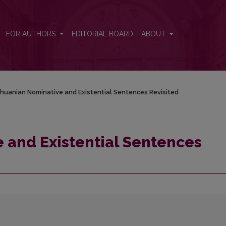
isited
FOR AUTHORS
EDITORIAL BOARD
ABOUT
thuanian Nominative and Existential Sentences Revisited
 and Existential Sentences