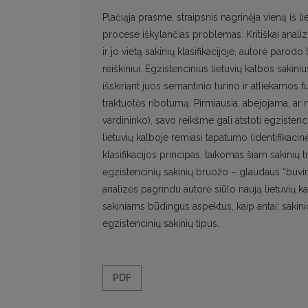
Plačiąja prasme, straipsnis nagrinėja vieną iš li
procese iškylančias problemas. Kritiškai anali
ir jo vietą sakinių klasifikacijoje, autorė paro
reiškiniui. Egzistencinius lietuvių kalbos sakin
išskiriant juos semantinio turino ir atliekamo
traktuotės ribotumą. Pirmiausia, abejojama, ar 
vardininko), savo reikšme gali atstoti egzistenc
lietuvių kalboje remiasi tapatumo (identifikacinė
klasifikacijos principas, taikomas šiam sakinių t
egzistencinių sakinių bruožo – glaudaus “buvimo,
analizės pagrindu autorė siūlo naują lietuvių ka
sakiniams būdingus aspektus, kaip antai: sakin
egzistencinių sakinių tipus.
PDF