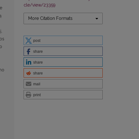
cle/view/23359
me
ą
More Citation Formats
į,
ios
post
io
share
share
eno
share
mail
print