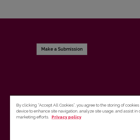
Make a Submission
By clicking “Accept All Cookies”, you agree to the storing of cookies
device to enhance site navigation, analyze site usage, and assist in 
Vilniaus universiteto leidykla
marketing efforts.
Privacy policy
Tel. (8 5) 268 7184, El. paštas
info@leidykla.vu.lt
Saulėtekio al. 9, III rūmai, LT-10222 Vilnius
https://www.leidykla.vu.lt