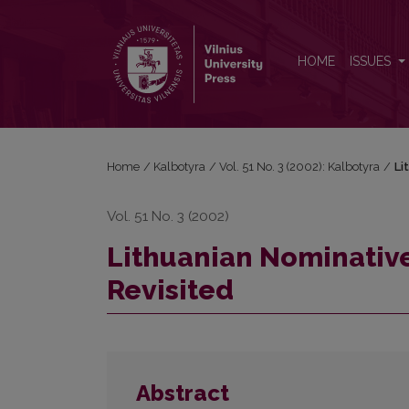
Lithuanian Nominative and Existential Sentences Rev
HOME
ISSUES
Home
/
Kalbotyra
/
Vol. 51 No. 3 (2002): Kalbotyra
/
Li
Vol. 51 No. 3 (2002)
Lithuanian Nominative
Revisited
Abstract