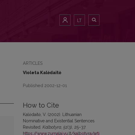
LT
ARTICLES
Violeta Kalėdaitė
Published 2002-12-01
How to Cite
Kalėdaitė, V. (2002). Lithuanian
Nominative and Existential Sentences
Revisited.
Kalbotyra
,
51
(3), 25–37.
https://www.zurnalai.vu.lt/kalbotyra/arti