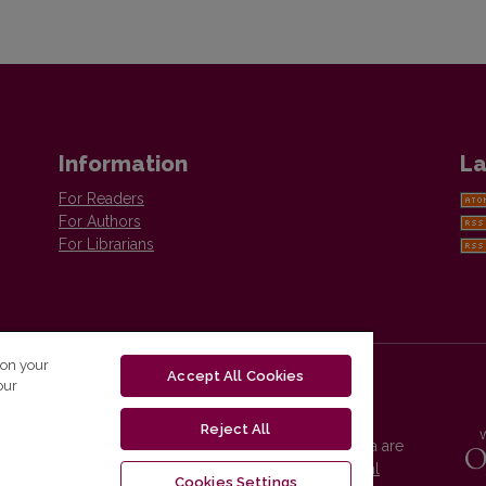
Information
La
For Readers
For Authors
For Librarians
 on your
Accept All Cookies
our
Reject All
Vilnius University Press platform and metadata are
distributed by
Creative Commons International
Cookies Settings