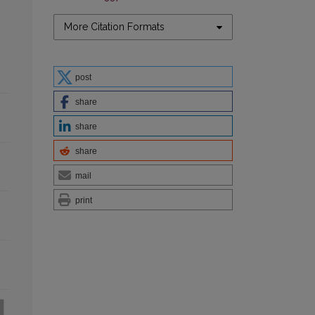
More Citation Formats
post
share
share
share
mail
print