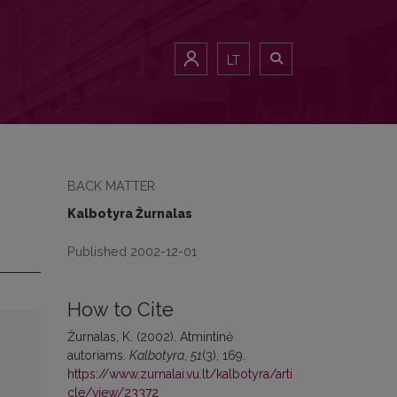
LT
BACK MATTER
Kalbotyra Žurnalas
Published 2002-12-01
How to Cite
Žurnalas, K. (2002). Atmintinė
autoriams.
Kalbotyra
,
51
(3), 169.
https://www.zurnalai.vu.lt/kalbotyra/arti
cle/view/23372