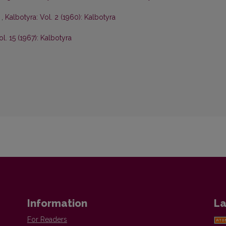
s
,
Kalbotyra: Vol. 2 (1960): Kalbotyra
ol. 15 (1967): Kalbotyra
Information
La
For Readers