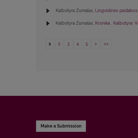
Kalbotyra Žurnalas,
Lingvistinės pastabo
Kalbotyra Žurnalas,
Kronika
,
Kalbotyra: V
1
2
3
4
5
>
>>
Make a Submission