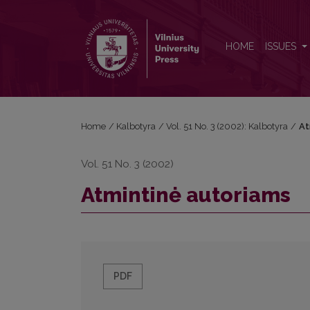
Atmintinė autoriams
HOME
ISSUES
Home
/
Kalbotyra
/
Vol. 51 No. 3 (2002): Kalbotyra
/
At
Vol. 51 No. 3 (2002)
Atmintinė autoriams
PDF