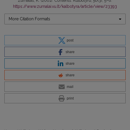
Žurnalas, K. (2001). Contents.
Kalbotyra
,
50
(3), 5–6.
https://www.zurnalai.vu.lt/kalbotyra/article/view/23393
More Citation Formats
post
share
share
share
mail
print