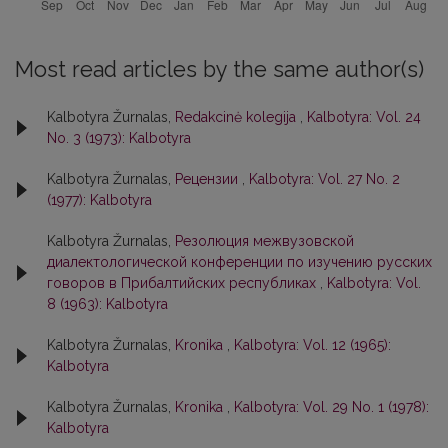
Most read articles by the same author(s)
Kalbotyra Žurnalas,
Redakcinė kolegija
,
Kalbotyra: Vol. 24
No. 3 (1973): Kalbotyra
Kalbotyra Žurnalas,
Рецензии
,
Kalbotyra: Vol. 27 No. 2
(1977): Kalbotyra
Kalbotyra Žurnalas,
Резолюция межвузовской
диалектологической конференции по изучению русских
говоров в Прибалтийских республиках
,
Kalbotyra: Vol.
8 (1963): Kalbotyra
Kalbotyra Žurnalas,
Kronika
,
Kalbotyra: Vol. 12 (1965):
Kalbotyra
Kalbotyra Žurnalas,
Kronika
,
Kalbotyra: Vol. 29 No. 1 (1978):
Kalbotyra