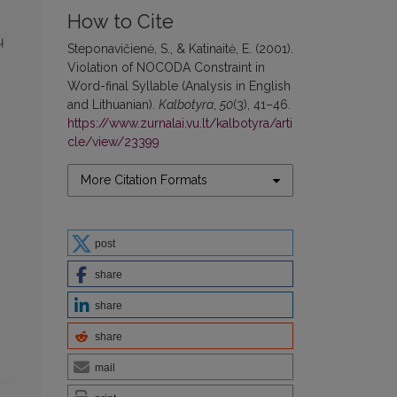
How to Cite
ų
Steponavičienė, S., & Katinaitė, E. (2001).
Violation of NOCODA Constraint in
Word-final Syllable (Analysis in English
and Lithuanian).
Kalbotyra
,
50
(3), 41–46.
https://www.zurnalai.vu.lt/kalbotyra/arti
.
cle/view/23399
More Citation Formats
post
share
share
share
mail