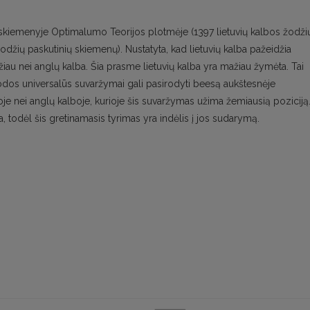
ų skiemenyje Optimalumo Teorijos plotmėje (1397 lietuvių kalbos žodži
žodžių paskutinių skiemenų). Nustatyta, kad lietuvių kalba pažeidžia
u nei anglų kalba. Šia prasme lietuvių kalba yra mažiau žymėta. Tai
os universalūs suvaržymai gali pasirodyti beesą aukštesnėje
oje nei anglų kalboje, kurioje šis suvaržymas užima žemiausią poziciją
ta, todėl šis gretinamasis tyrimas yra indėlis į jos sudarymą.