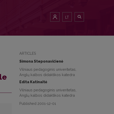
LT
ARTICLES
Simona Steponavičienė
Vilniaus pedagoginis univeritetas,
Anglų kalbos didaktikos katedra
le
Edita Katinaitė
Vilniaus pedagoginis univeritetas,
Anglų kalbos didaktikos katedra
Published 2001-12-01