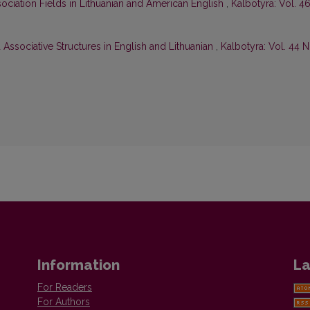
ociation Fields in Lithuanian and American English
,
Kalbotyra: Vol. 4
 Associative Structures in English and Lithuanian
,
Kalbotyra: Vol. 44 N
Information
La
For Readers
For Authors