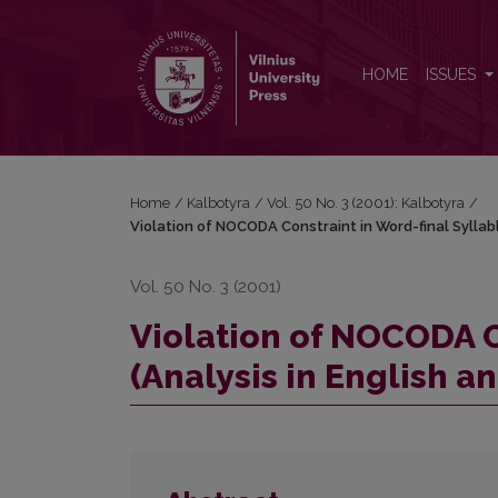
Violation of NOCODA Constraint in Word-final Syllab
HOME
ISSUES
Home
/
Kalbotyra
/
Vol. 50 No. 3 (2001): Kalbotyra
/
Violation of NOCODA Constraint in Word-final Syllabl
Vol. 50 No. 3 (2001)
Violation of NOCODA C
(Analysis in English a