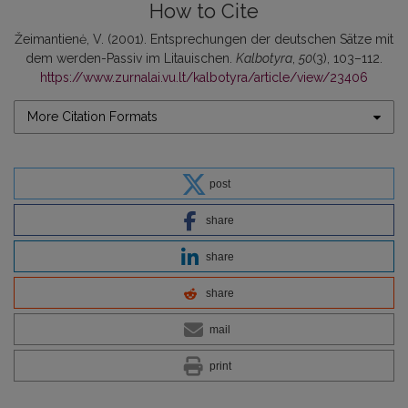
How to Cite
Žeimantienė, V. (2001). Entsprechungen der deutschen Sätze mit
dem werden-Passiv im Litauischen.
Kalbotyra
,
50
(3), 103–112.
https://www.zurnalai.vu.lt/kalbotyra/article/view/23406
More Citation Formats
post
share
share
share
mail
print