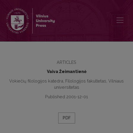
Entsprechungen der deutschen Sätze mit dem werden-Passiv im Li
ARTICLES
Vaiva Žeimantienė
Vokiečių filologijos katedra, Filologijos fakultetas, Vilniaus
universitetas
Published 2001-12-01
PDF