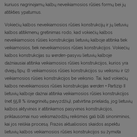
kuriuos nagrinėjamų kalbų neveikiamosios rūšies formų bei jų
atitikties ypatumus.
Vokiečių kalbos neveikiamosios rūšies konstrukcijų ir jų lietuvių
kalbos atitikmenų gretinimas rodo, kad vokiečių kalbos
neveikiamosios rūšies konstrukcijas lietuvių kalboje atitinka tiek
veikiamosios, tiek neveikiamosios rūšies konstrukcijos. Vokiečių
kalbos konstrukcijas su
werden
-pasyvu lietuvių kalboje
dažniausiai atitinka veikiamosios rūšies konstrukcijos, kurios yra
dviejų tipų: (I) veikiamosios rūšies konstrukcijos su veiksniu ir (2)
veikiamosios rūšies konstrukcijos be veiksnio. Tai, kad vokiečių
kalbos neveikiamosios rūšies konstrukcijas
werden
+ Partizip II
lietuvių kalboje dažnai atitinka veikiamosios rūšies konstrukcijos
(net 55,8 % išnagrinėtų pavyzdžių), patvirtina prielaidą, jog lietuvių
kalbos aktyvinės ir atitinkamos pasyvinės konstrukcijos,
priklausomai nuo veiksmažodžių reikšmės gali būti sinoniminės,
kai jos reiškia procesą. Frazės aktualiosios skaidos aspektu
lietuvių kalbos veikiamosios rūšies konstrukcijos su žymėta