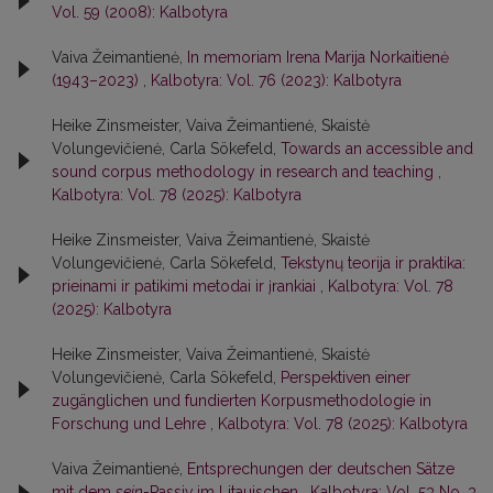
Vol. 59 (2008): Kalbotyra
Vaiva Žeimantienė,
In memoriam Irena Marija Norkaitienė
(1943–2023)
,
Kalbotyra: Vol. 76 (2023): Kalbotyra
Heike Zinsmeister, Vaiva Žeimantienė, Skaistė
Volungevičienė, Carla Sökefeld,
Towards an accessible and
sound corpus methodology in research and teaching
,
Kalbotyra: Vol. 78 (2025): Kalbotyra
Heike Zinsmeister, Vaiva Žeimantienė, Skaistė
Volungevičienė, Carla Sökefeld,
Tekstynų teorija ir praktika:
prieinami ir patikimi metodai ir įrankiai
,
Kalbotyra: Vol. 78
(2025): Kalbotyra
Heike Zinsmeister, Vaiva Žeimantienė, Skaistė
Volungevičienė, Carla Sökefeld,
Perspektiven einer
zugänglichen und fundierten Korpusmethodologie in
Forschung und Lehre
,
Kalbotyra: Vol. 78 (2025): Kalbotyra
Vaiva Žeimantienė,
Entsprechungen der deutschen Sätze
mit dem
sein
-Passiv im Litauischen
,
Kalbotyra: Vol. 53 No. 3