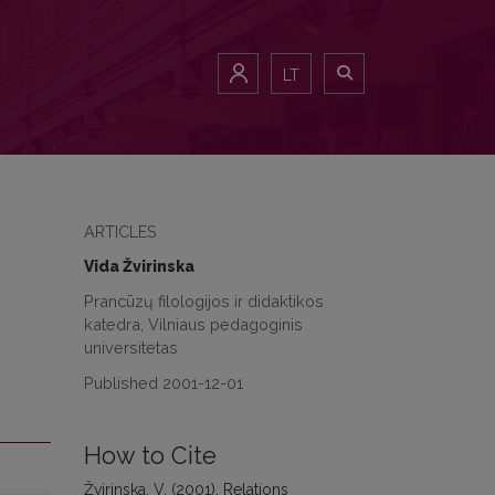
LT
ARTICLES
Vida Žvirinska
Prancūzų filologijos ir didaktikos
katedra, Vilniaus pedagoginis
universitetas
Published 2001-12-01
How to Cite
Žvirinska, V. (2001). Relations