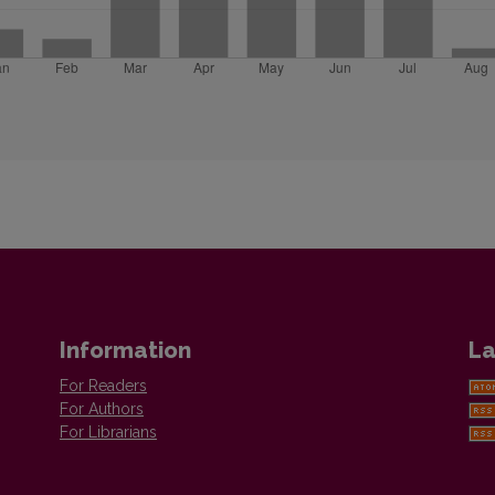
Information
La
For Readers
For Authors
For Librarians