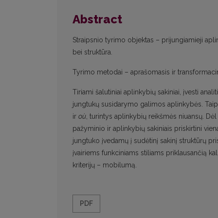
Abstract
Straipsnio tyrimo objektas – prijungiamieji apl
bei struktūra.
Tyrimo metodai – aprašomasis ir transformacin
Tiriami šalutiniai aplinkybių sakiniai, įvesti anal
jungtukų susidarymo galimos aplinkybės. Taip pa
ir
où
, turintys aplinkybių reikšmės niuansų. Dėl 
pažyminio ir aplinkybių sakiniais priskirtini vi
jungtuko įvedamų į sudėtinį sakinį struktūrų prisk
įvairiems funkciniams stiliams priklausančią ka
kriterijų – mobilumą.
PDF