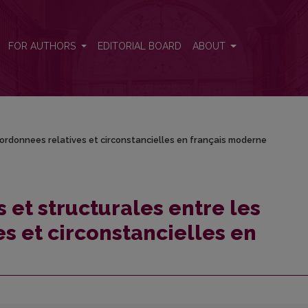
bordonnees relatives et circonstancielles en français moderne
FOR AUTHORS
EDITORIAL BOARD
ABOUT
ordonnees relatives et circonstancielles en français moderne
 et structurales entre les
s et circonstancielles en