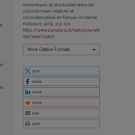
semantiques et structurales entre les
subordonnees relatives et
circonstancielles en français moderne.
Kalbotyra
,
50
(3), 113–120.
ka
https://www.zurnalai.vu.lt/kalbotyra/arti
cle/view/23407
More Citation Formats
ui
post
share
us
share
share
mail
print