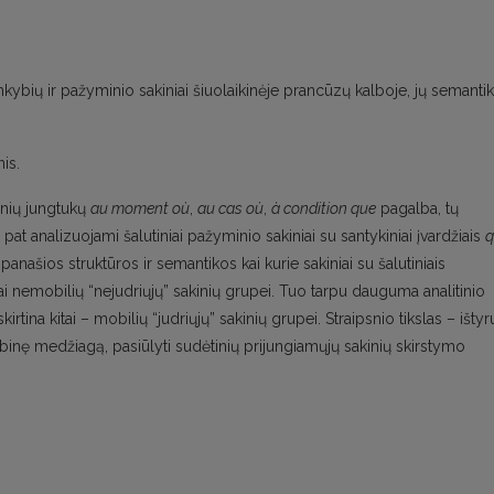
inkybių ir pažyminio sakiniai šiuolaikinėje prancūzų kalboje, jų semanti
is.
itinių jungtukų
au moment où
,
au cas où
,
à condition que
pagalba, tų
t analizuojami šalutiniai pažyminio sakiniai su santykiniai įvardžiais
q
panašios struktūros ir semantikos kai kurie sakiniai su šalutiniais
enai nemobilių “nejudriųjų” sakinių grupei. Tuo tarpu dauguma analitinio
irtina kitai – mobilių “judriųjų” sakinių grupei. Straipsnio tikslas – ištyr
lbinę medžiagą, pasiūlyti sudėtinių prijungiamųjų sakinių skirstymo