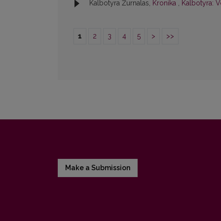
Kalbotyra Žurnalas,
Kronika
,
Kalbotyra: V
1
2
3
4
5
>
>>
Make a Submission