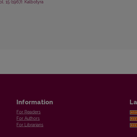
ol. 15 (1967): Kalbotyra
Information
La
For Readers
For Authors
For Librarians