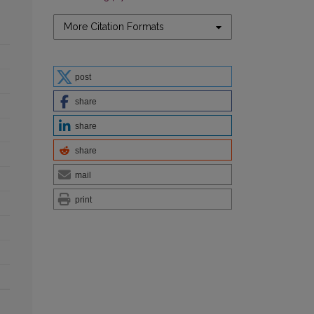
More Citation Formats
post
share
share
share
mail
print