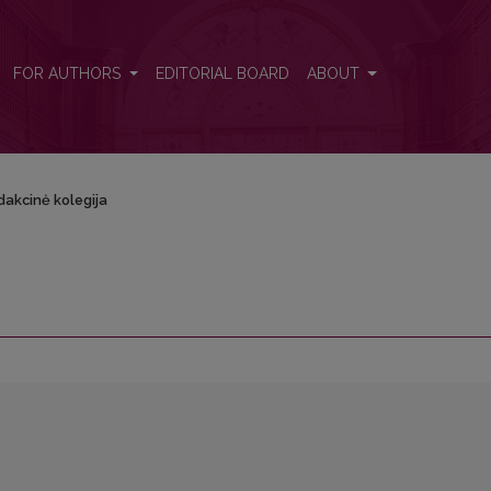
FOR AUTHORS
EDITORIAL BOARD
ABOUT
dаkсinė kolegija