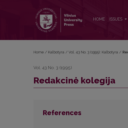
Rеdаkсinė kolegija
HOME
ISSUES
Home
/
Kalbotyra
/
Vol. 43 No. 3 (1995): Kalbotyra
/
Rе
Vol. 43 No. 3 (1995)
Rеdаkсinė kolegija
References