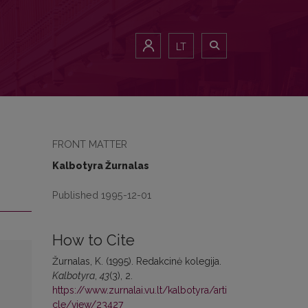
LT
FRONT MATTER
Kalbotyra Žurnalas
Published 1995-12-01
How to Cite
Žurnalas, K. (1995). Rеdаkсinė kolegija.
Kalbotyra
,
43
(3), 2.
https://www.zurnalai.vu.lt/kalbotyra/arti
cle/view/23427