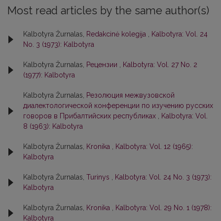
Most read articles by the same author(s)
Kalbotyra Žurnalas,
Redakcinė kolegija
,
Kalbotyra: Vol. 24
No. 3 (1973): Kalbotyra
Kalbotyra Žurnalas,
Рецензии
,
Kalbotyra: Vol. 27 No. 2
(1977): Kalbotyra
Kalbotyra Žurnalas,
Резолюция межвузовской
диалектологической конференции по изучению русских
говоров в Прибалтийских республиках
,
Kalbotyra: Vol.
8 (1963): Kalbotyra
Kalbotyra Žurnalas,
Kronika
,
Kalbotyra: Vol. 12 (1965):
Kalbotyra
Kalbotyra Žurnalas,
Turinys
,
Kalbotyra: Vol. 24 No. 3 (1973):
Kalbotyra
Kalbotyra Žurnalas,
Kronika
,
Kalbotyra: Vol. 29 No. 1 (1978):
Kalbotyra