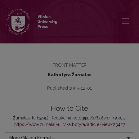
Rеdаkсinė kolegija
FRONT MATTER
Kalbotyra Žurnalas
Published 1995-12-01
How to Cite
Žurnalas, K. (1995). Rеdаkсinė kolegija.
Kalbotyra
,
43
(3), 2.
https://www.zurnalai.vu.lt/kalbotyra/article/view/23427
More Citation Formats