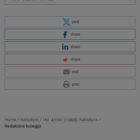
post
share
share
share
mail
print
Home
/
Kalbotyra
/
Vol. 43 No. 3 (1995): Kalbotyra
/
Rеdаkсinė kolegija